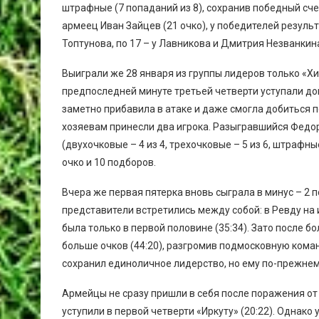
штрафные (7 попаданий из 8), сохранив победный сче
армеец Иван Зайцев (21 очко), у победителей результ
Топтунова, по 17 – у Лавникова и Дмитрия Незванкин
Выиграли же 28 января из группы лидеров только «Хи
предпоследней минуте третьей четверти уступали до
заметно прибавила в атаке и даже смогла добиться 
хозяевам принесли два игрока. Разыгравшийся Федо
(двухочковые – 4 из 4, трехочковые – 5 из 6, штрафн
очко и 10 подборов.
Вчера же первая пятерка вновь сыграла в минус – 2 
представители встретились между собой: в Ревду на 
была только в первой половине (35:34). Зато после 
больше очков (44:20), разгромив подмосковную коман
сохранил единоличное лидерство, но ему по-прежнем
Армейцы не сразу пришли в себя после поражения от «
уступили в первой четверти «Иркуту» (20:22). Однак