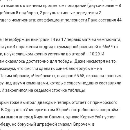
что атаковал с отличным процентом попаданий (двухочковые – 8
с добавил 8 подборов, 2 результативные передачи и 2
ущего чемпионата: коэффициент полезности Пана составил 44
ике. Петербуржцы выиграли 14 из 17 первых матчей чемпионата,
ли уже 4 поражения подряд с суммарной разницей «-66»! Что
, но уж слишком крупно уступили во второй – 10:29. И
м оказалось достаточно для победы. Даже несмотря на то,
аксимум, что смогли сделать сине-бело-голубые – на
 Таким образом, «Челбаскет», выиграв 65:58, оказался главным
азу над двумя командами, которые совсем недавно составляли
 И закрепился на седьмой строчке таблицы.
торый тоже выиграл дважды и теперь отстает от приморского
. В Сургуте с «Университетом-Югрой» потребовался овертайм:
ым вывел вперед Кирилл Салмин, однако Кертис Уайт успел
победу, но бонусный штрафной смазал. Впрочем, в