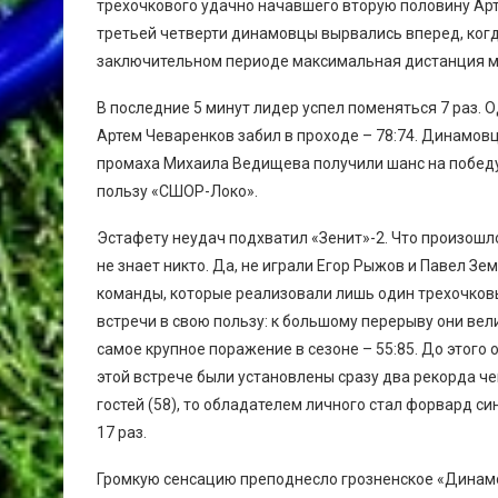
трехочкового удачно начавшего вторую половину Арте
третьей четверти динамовцы вырвались вперед, ког
заключительном периоде максимальная дистанция ме
В последние 5 минут лидер успел поменяться 7 раз. О
Артем Чеваренков забил в проходе – 78:74. Динамов
промаха Михаила Ведищева получили шанс на победу, 
пользу «СШОР-Локо».
Эстафету неудач подхватил «Зенит»-2. Что произошл
не знает никто. Да, не играли Егор Рыжов и Павел Зе
команды, которые реализовали лишь один трехочковы
встречи в свою пользу: к большому перерыву они вели 
самое крупное поражение в сезоне – 55:85. До этого о
этой встрече были установлены сразу два рекорда ч
гостей (58), то обладателем личного стал форвард с
17 раз.
Громкую сенсацию преподнесло грозненское «Динамо»