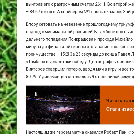
выиграв его с разгромным счетом 26:11. Во второй 
– 84:67 в итоге. А снайпером №1 вновь оказался Зайце
Впору сетовать на невезение прошлогоднему триумф
подряд с минимальной разницей! В Тамбове оно выигр
дальнего попадания Понкрашова и прохода Михайло Б
минуты до финальной сирены отставание «волков» со
преимуществе – 15:2! За 23 секунды до конца Павел 
«Тамбов» вырвал-таки победу. Два штрафных реализо
Викторов совершил потерю, вводя мяч в игру, и все 
80:79! У динамовцев оставалось 9 с половиной секунд
Читать так
Стали изве
Настоящим же героем матча оказался Роберт Пан. Фо