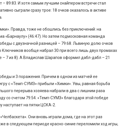
т – 89:83. И хотя самым лучшим снайпером встречи стал
ативно сыграли сразу трое: 18 очков оказалось в активе
а.
мки». Правда, тоже не обошлись без приключений: на
ма «Барнаулу» (46:47). Но затем подмосковная команда
победы с двузначной разницей – 79:68. Львиную долю очков
р Ключников вообще набрал 30 при всего лишь двух промахах
ые – 7 из 8). А Владислав Шарапов оформил дабл-дабл – 21
победы и 3 поражения. Причем в одном из матчей ее
игру с «Темп-СУМЗ» прибыли «Химки». Увы, равная борьба
большого перерыва хозяева набрали в два с лишним раза
ду со счетом 79:54. «Темп-СУМЗ» благодаря этой победе
у наступает на пятки ЦСКА-2.
Челбаскета». Они вновь играли дома, где на этот раз
о уже в следующем периоде красно-синие переломили ход игры,