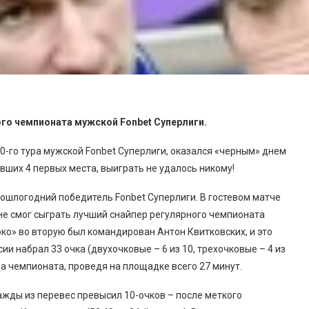
ного чемпионата мужской
Fonbet
Суперлиги.
20-го тура мужской Fonbet Суперлиги, оказался «черным» днем
вших 4 первых места, выиграть не удалось никому!
ошлогодний победитель Fonbet Суперлиги. В гостевом матче
е смог сыграть лучший снайпер регулярного чемпионата
о» во вторую был командирован Антон Квитковских, и это
и набрал 33 очка (двухочковые – 6 из 10, трехочковые – 4 из
да чемпионата, проведя на площадке всего 27 минут.
жды из перевес превысил 10-очков – после меткого