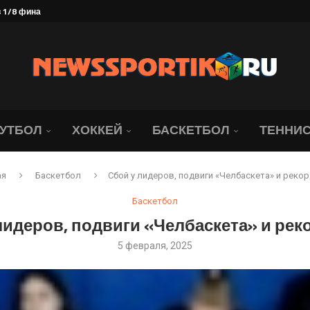
Андрева проиграла со...
да идет «Локомотив»....
я на матч с московским...
ате. Ведь...
ллиона рублей
найдер обыграла со...
брание под угрозой. Юридическая...
ались о состоянии Джапо
УТБОЛ
ХОККЕЙ
БАСКЕТБОЛ
ТЕННИ
ая
Баскетбол
Сбой у лидеров, подвиги «Челбаскета» и реко
Баскетбол
лидеров, подвиги «Челбаскета» и рек
5 февраля, 2025