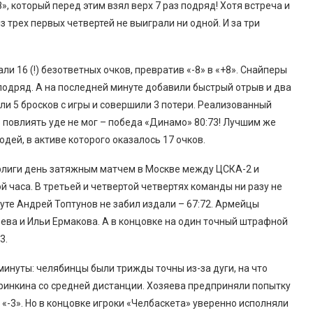
 который перед этим взял верх 7 раз подряд! Хотя встреча и
 трех первых четвертей не выиграли ни одной. И за три
и 16 (!) безответных очков, превратив «-8» в «+8». Снайперы
одряд. А на последней минуте добавили быстрый отрыв и два
и 5 бросков с игры и совершили 3 потери. Реализованный
повлиять уде не мог – победа «Динамо» 80:73! Лучшим же
ей, в активе которого оказалось 17 очков.
рлиги день затяжным матчем в Москве между ЦСКА-2 и
 часа. В третьей и четвертой четвертях команды ни разу не
уте Андрей Топтунов не забил издали – 67:72. Армейцы
ва и Ильи Ермакова. А в концовке на один точный штрафной
3.
минуты: челябинцы были трижды точны из-за дуги, на что
инкина со средней дистанции. Хозяева предприняли попытку
«-3». Но в концовке игроки «Челбаскета» уверенно исполняли