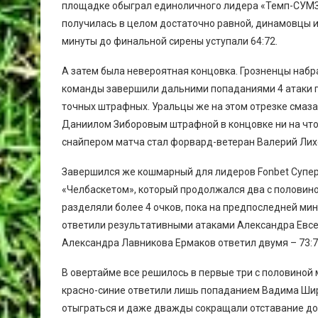
площадке обыграл единоличного лидера «Темп-СУМЗ»,
получилась в целом достаточно равной, динамовцы из
минуты до финальной сирены уступали 64:72.
А затем была невероятная концовка. Грозненцы набрал
команды завершили дальними попаданиями 4 атаки п
точных штрафных. Уральцы же на этом отрезке смазал
Даниилом Зиборовым штрафной в концовке ни на что 
снайпером матча стал форвард-ветеран Валерий Лиход
Завершился же кошмарный для лидеров Fonbet Супе
«Челбаскетом», который продолжался два с половиной
разделяли более 4 очков, пока на предпоследней мин
ответили результативными атаками Александра Евсее
Александра Лавникова Ермаков ответил двумя – 73:7
В овертайме все решилось в первые три с половиной 
красно-синие ответили лишь попаданием Вадима Шир
отыграться и даже дважды сокращали отставание до 