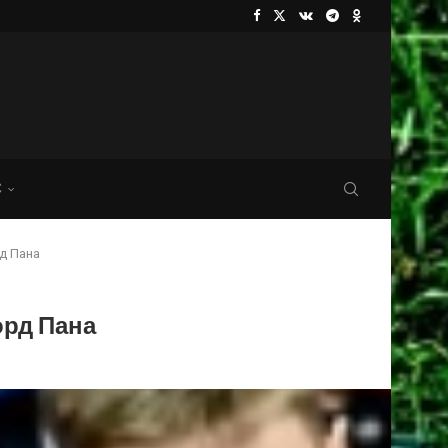
С
рд Пана
орд Пана