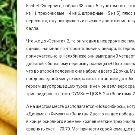
Fonbet Суперлиге, набрав 33 очка. А с учетом того, 
из 11, трехочковые – 4 из 6, штрафные – 5 из 5), плю
перехвата, ему покорилось и высшее достижение тек
балла.
Что же до «Зенита»-2, то он угодил в невероятное п
однако, начиная со второй половины января, потерпе
примечательно, в Челябинске они выиграли 3 четверти
добытой к большому перерыву разницы «+15» хозяева
что во второй половине они набрали всего 22 очка. М
предпоследней минуте сократить отставание до «-6».
героем двух прошедших туров: в нем он взял верх ср
трио лидеров с «Темп-СУМЗ» — ЦСКА-2 и «Зенитом»-2.
А на шестом месте располагается «Новосибирск», ко
«Динамо», «Химок» и «Зенита»-2 всего на две победы
в конце основного времени хозяев метким трехочков
сравнять счет – 70:70. Мог принести своей команде 