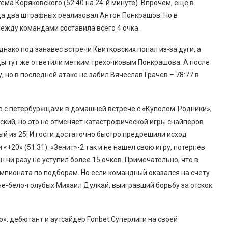
ма Коряковского (52:40 на 24-й минуте). Впрочем, еще в
да два штрафных реализовал Антон Понкрашов. Но в
жду командами составила всего 4 очка.
днако под занавес встречи Квитковских попал из-за дуги, а
цы тут же ответили метким трехочковым Понкрашова. А после
но в последней атаке не забил Вячеслав Грачев – 78:77 в
о с петербуржцами в домашней встрече с «Куполом-Родники»,
мский, но это не отменяет катастрофической игры снайперов
й из 25! И гости достаточно быстро предрешили исход
«+20» (51:31). «Зенит»-2 так и не нашел свою игру, потерпев
н ни разу не уступил более 15 очков. Примечательно, что в
емпионата по подборам. Но если командный оказался на счету
ине-бело-голубых Михаил Дулкай, выигравший борьбу за отскок
: дебютант и аутсайдер Fonbet Суперлиги на своей