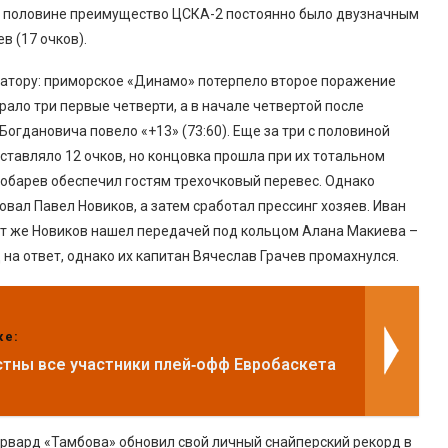
же половине преимущество ЦСКА-2 постоянно было двузначным
в (17 очков).
атору: приморское «Динамо» потерпело второе поражение
ало три первые четверти, а в начале четвертой после
огдановича повело «+13» (73:60). Еще за три с половиной
ставляло 12 очков, но концовка прошла при их тотальном
Лобарев обеспечил гостям трехочковый перевес. Однако
вал Павел Новиков, а затем сработал прессинг хозяев. Иван
тот же Новиков нашел передачей под кольцом Алана Макиева –
 на ответ, однако их капитан Вячеслав Грачев промахнулся.
же:
стны все участники плей‑офф Евробаскета
рвард «Тамбова» обновил свой личный снайперский рекорд в