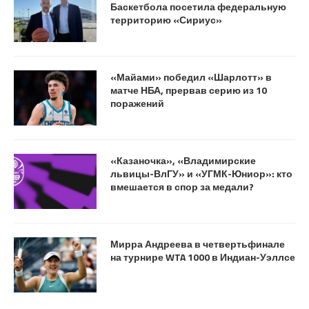
Баскетбола посетила федеральную
территорию «Сириус»
«Майами» победил «Шарлотт» в
матче НБА, прервав серию из 10
поражений
«Казаночка», «Владимирские
львицы-ВлГУ» и «УГМК-Юниор»: кто
вмешается в спор за медали?
Мирра Андреева в четвертьфинале
на турнире WTA 1000 в Индиан-Уэллсе