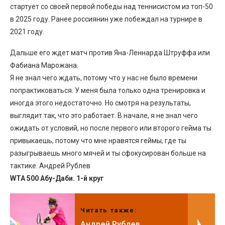
стартует со своей первой победы над теннисистом из топ-50
в 2025 году. Ранее россиянин уже побеждал на турнире в
2021 году.
Дальше его ждет матч против Яна-Леннарда Штруффа или
Фабиана Марожана.
Я не знал чего ждать, потому что у нас не было времени
попрактиковаться. У меня была только одна тренировка и
иногда этого недостаточно. Но смотря на результаты,
выглядит так, что это работает. В начале, я не знал чего
ожидать от условий, но после первого или второго гейма ты
привыкаешь, потому что мне нравятся геймы, где ты
разыгрываешь много мячей и ты сфокусирован больше на
тактике. Андрей Рублев
WTA 500 Абу-Даби. 1-й круг
Читать также:
Андрей Рублев