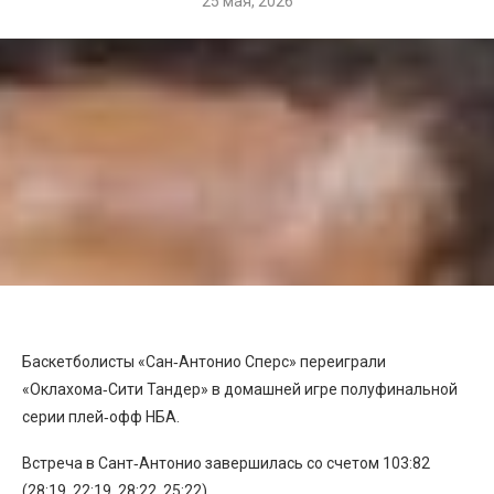
25 мая, 2026
Баскетболисты «Сан‑Антонио Сперс» переиграли
«Оклахома‑Сити Тандер» в домашней игре полуфинальной
серии плей‑офф НБА.
Встреча в Сант‑Антонио завершилась со счетом 103:82
(28:19, 22:19, 28:22, 25:22)