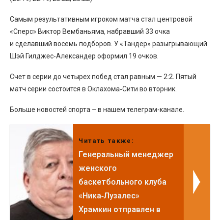
Самым результативным игроком матча стал центровой
«Сперс» Виктор Вембаньяма, набравший 33 очка
и сделавший восемь подборов. У «Тандер» разыгрывающий
Шэй Гилджес‑Александер оформил 19 очков.
Счет в серии до четырех побед стал равным — 2:2. Пятый
матч серии состоится в Оклахома‑Сити во вторник.
Больше новостей спорта – в нашем телеграм-канале.
Читать также:
Генеральный менеджер
женского
баскетбольного клуба
«Ника‑Лузалес»
Храмкин отправлен в