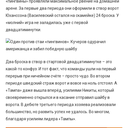
«пингвины» проявляли максимальное рвение на домашней
арене. За первые два периода они оформили в створ ворот
Юханссона (Василевский остался на скамейке) 24 броска. У
«молний» игра не заладилась уже с первой
двадцатиминутки.
Два броска в створ в стартовой двадцатиминутке – это
какой-то конфуз. И тот факт, что команды ушли на первый
перерыв при ничейном счёте – просто чудо. Во втором
периоде шведский страж ворот и вовсе на ноль отстоял. А
«Тампа» даже вышла вперёд, усилиями Никиты, который
своевременно открылся и в касание отправил шайбу в
ворота. В дебюте третьего периода хозяева реализовали
большинство, но развить успех не удалось. Во многом,
благодаря усилиям лидера «Тампы».