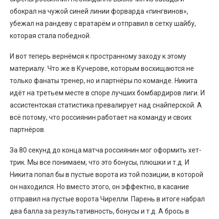
обокрал на чужой синей линии форварда «пингвинов»,
убежал на рандеву с вратарём и отправил в сетку шайбу,
которая стала победной.
И вот теперь вернёмся к пространному заходу к этому
материалу. Что же в Кучерове, которым восхищаются не
только фанаты тренер, но и партнёры по команде. Никита
идёт на третьем месте в споре лучших бомбардиров лиги. И
ассистентская статистика превалирует над снайперской. А
всё потому, что россиянин работает на команду и своих
партнёров.
За 80 секунд до конца матча россиянин мог оформить хет-
трик. Мы все понимаем, что это бонусы, плюшки и т.д. И
Никита попал бы в пустые ворота из той позиции, в которой
он находился. Но вместо этого, он эффектно, в касание
отправил на пустые ворота Чирелли. Парень в итоге набрал
два балла за результативность, бонусы и т.д. А брось в