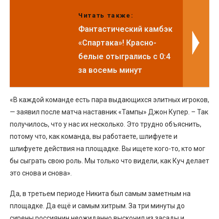
Читать также:
Фантастический камбэк
«Спартака»! Красно-
белые отыгрались с 0:4
за восемь минут
«В каждой команде есть пара выдающихся элитных игроков,
— заявил после матча наставник «Тампы» Джон Купер. – Так
получилось, что у нас их несколько. Это трудно объяснить,
потому что, как команда, вы работаете, шлифуете и
шлифуете действия на площадке. Вы ищете кого-то, кто мог
бы сыграть свою роль. Мы только что видели, как Куч делает
это снова и снова».
Да, в третьем периоде Никита был самым заметным на
площадке. Да ещё и самым хитрым. За три минуты до
сирены россиянин неожиданно выскочил из засады и