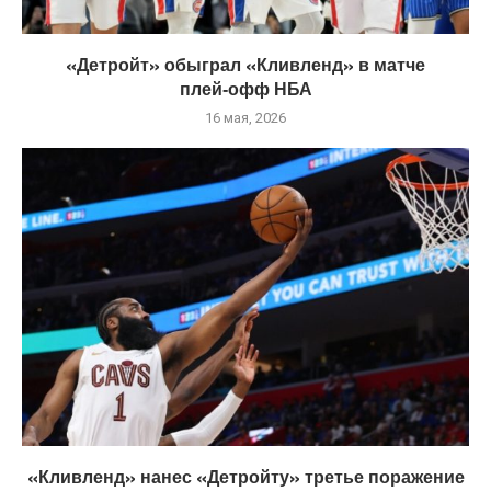
«Детройт» обыграл «Кливленд» в матче
плей‑офф НБА
16 мая, 2026
«Кливленд» нанес «Детройту» третье поражение