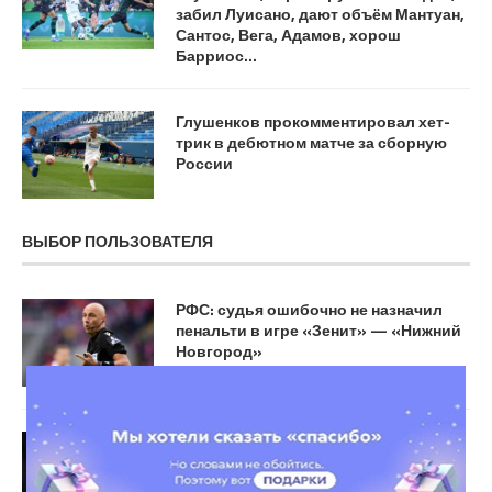
забил Луисано, дают объём Мантуан,
Сантос, Вега, Адамов, хорош
Барриос…
Глушенков прокомментировал хет-
трик в дебютном матче за сборную
России
ВЫБОР ПОЛЬЗОВАТЕЛЯ
РФС: судья ошибочно не назначил
пенальти в игре «Зенит» — «Нижний
Новгород»
Самый высокооплачиваемый игрок
«Челси» стал отщепенцем. Трансфер
Стерлинга — чудовищный провал