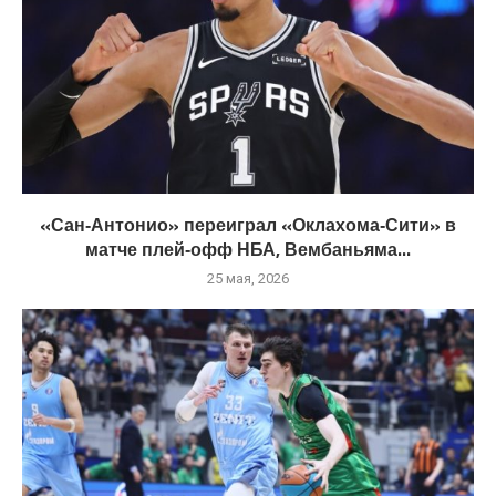
«Сан‑Антонио» переиграл «Оклахома‑Сити» в
матче плей‑офф НБА, Вембаньяма...
25 мая, 2026