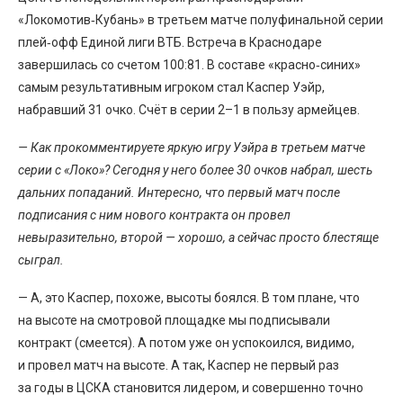
«Локомотив‑Кубань» в третьем матче полуфинальной серии
плей‑офф Единой лиги ВТБ. Встреча в Краснодаре
завершилась со счетом 100:81. В составе «красно‑синих»
самым результативным игроком стал Каспер Уэйр,
набравший 31 очко. Счёт в серии 2–1 в пользу армейцев.
— Как прокомментируете яркую игру Уэйра в третьем матче
серии с «Локо»? Сегодня у него более 30 очков набрал, шесть
дальних попаданий. Интересно, что первый матч после
подписания с ним нового контракта он провел
невыразительно, второй — хорошо, а сейчас просто блестяще
сыграл.
— А, это Каспер, похоже, высоты боялся. В том плане, что
на высоте на смотровой площадке мы подписывали
контракт (смеется). А потом уже он успокоился, видимо,
и провел матч на высоте. А так, Каспер не первый раз
за годы в ЦСКА становится лидером, и совершенно точно