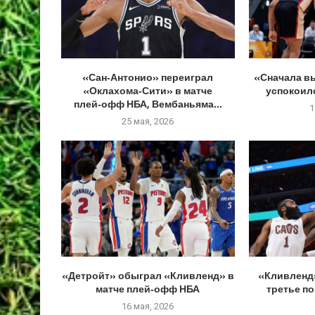
«Сан‑Антонио» переиграл
«Сначала в
«Оклахома‑Сити» в матче
успокоилс
плей‑офф НБА, Вембаньяма...
1
25 мая, 2026
«Детройт» обыграл «Кливленд» в
«Кливленд
матче плей‑офф НБА
третье п
16 мая, 2026