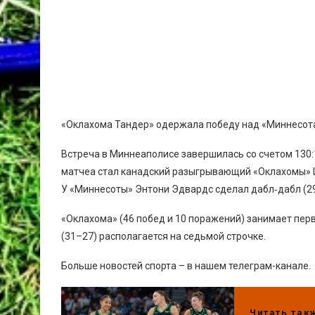
«Оклахома Тандер» одержала победу над «Миннесота
Встреча в Миннеаполисе завершилась со счетом 130:12
матчеа стал канадский разыгрывающий «Оклахомы» 
У «Миннесоты» Энтони Эдвардс сделал дабл‑дабл (29 
«Оклахома» (46 побед и 10 поражений) занимает пер
(31–27) располагается на седьмой строчке.
Больше новостей спорта – в нашем телеграм-канале.
Читать так