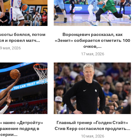
ысоты боялся, потом
Воронцевич рассказал, как
я и провел матч...
«Зенит» собирается отметить 100
очков,...
9 мая, 2026
17 мая, 2026
» нанес «Детройту»
Главный тренер «Голден Стэйт»
оражение подряд в
Стив Керр согласился продлить...
серии...
10 мая, 2026