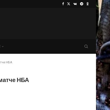
С
атче НБА
матче НБА