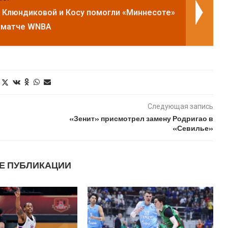
 Клюндиковой и Косу помогли «Миннесоте»
 матче WNBA
Следующая запись
«Зенит» присмотрел замену Родригао в
«Севилье»
Е ПУБЛИКАЦИИ