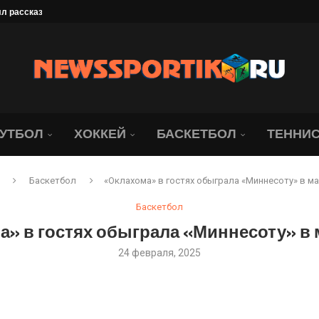
 рассказал, что его...
». Даку — лихач,...
лемным для «Локомотива»
 чемпионов...
 XIII летней Спартакиады...
оссии со...
овый...
хачкалинским «Динамо» в...
е: «Вы можете оскорблять...
УТБОЛ
ХОККЕЙ
БАСКЕТБОЛ
ТЕННИ
Баскетбол
«Оклахома» в гостях обыграла «Миннесоту» в м
Баскетбол
а» в гостях обыграла «Миннесоту» в 
24 февраля, 2025