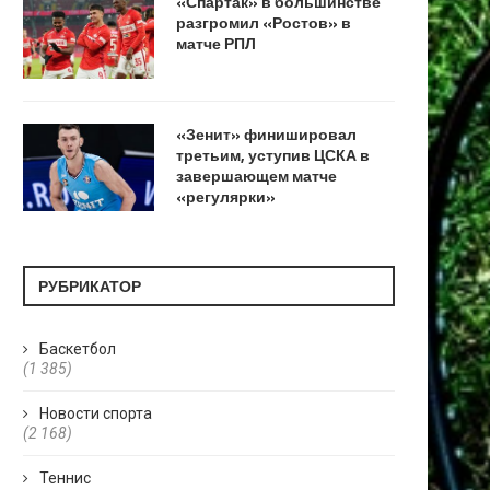
«Спартак» в большинстве
разгромил «Ростов» в
матче РПЛ
«Зенит» финишировал
третьим, уступив ЦСКА в
завершающем матче
«регулярки»
РУБРИКАТОР
Баскетбол
(1 385)
Новости спорта
(2 168)
Теннис