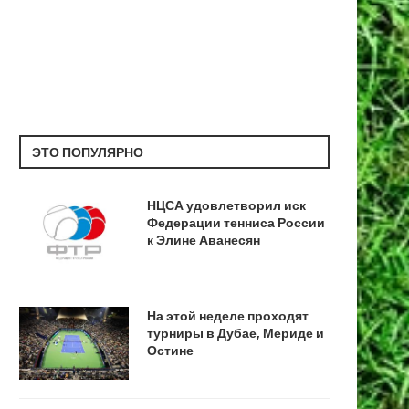
ЭТО ПОПУЛЯРНО
НЦСА удовлетворил иск
Федерации тенниса России
к Элине Аванесян
На этой неделе проходят
турниры в Дубае, Мериде и
Остине