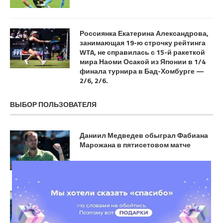
Россиянка Екатерина Александрова,
занимающая 19-ю строчку рейтинга
WTA, не справилась с 15-й ракеткой
мира Наоми Осакой из Японии в 1/4
финала турнира в Бад-Хомбурге —
2/6, 2/6.
ВЫБОР ПОЛЬЗОВАТЕЛЯ
Даниил Медведев обыграл Фабиана
Марожана в пятисетовом матче
ИГОНИН: «Зениту» нужна была
встряска обсуждением возможной
отставки Семака еще месяц назад, но