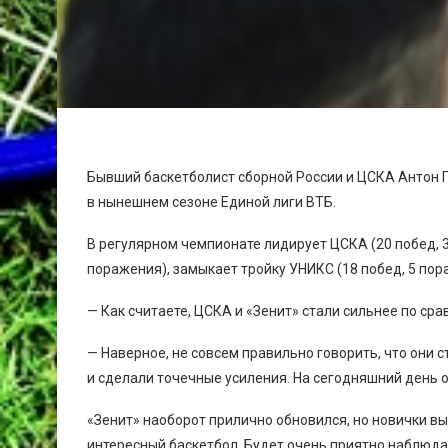
Бывший баскетболист сборной России и ЦСКА Антон 
в нынешнем сезоне Единой лиги ВТБ.
В регулярном чемпионате лидирует ЦСКА (20 побед, 3 
поражения), замыкает тройку УНИКС (18 побед, 5 пор
— Как считаете, ЦСКА и «Зенит» стали сильнее по с
— Наверное, не совсем правильно говорить, что они с
и сделали точечные усиления. На сегодняшний день 
«Зенит» наоборот прилично обновился, но новички в
интересный баскетбол. Будет очень приятно наблюда