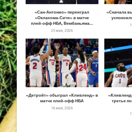
«Сан‑Антонио» переиграл
«Сначала в
«Оклахома‑Сити» в матче
успокоилс
плей‑офф НБА, Вембаньяма...
1
25 мая, 2026
«Детройт» обыграл «Кливленд» в
«Кливленд
матче плей‑офф НБА
третье п
16 мая, 2026
1