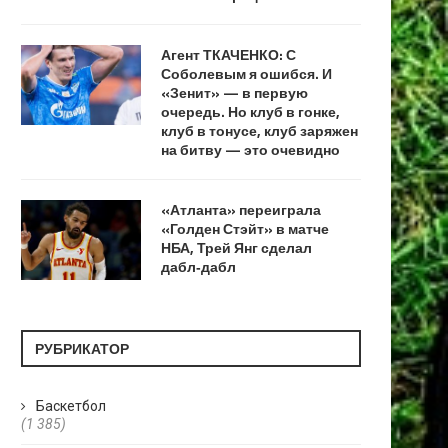
Агент ТКАЧЕНКО: С
Соболевым я ошибся. И
«Зенит» — в первую
очередь. Но клуб в гонке,
клуб в тонусе, клуб заряжен
на битву — это очевидно
«Атланта» переиграла
«Голден Стэйт» в матче
НБА, Трей Янг сделал
дабл‑дабл
РУБРИКАТОР
Баскетбол
(1 385)