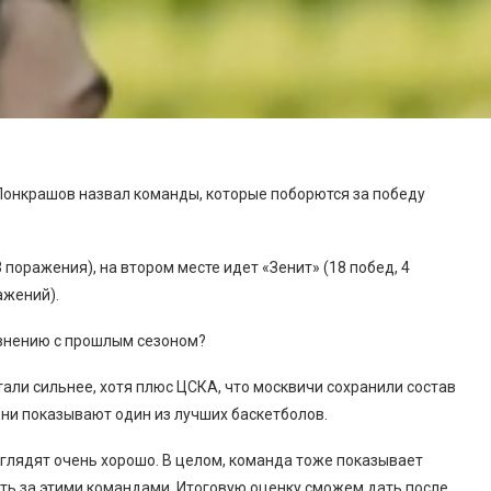
Понкрашов назвал команды, которые поборются за победу
поражения), на втором месте идет «Зенит» (18 побед, 4
ажений).
равнению с прошлым сезоном?
тали сильнее, хотя плюс ЦСКА, что москвичи сохранили состав
они показывают один из лучших баскетболов.
ыглядят очень хорошо. В целом, команда тоже показывает
ть за этими командами. Итоговую оценку сможем дать после