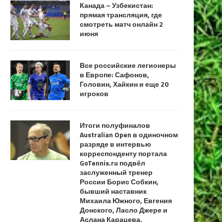
Канада – Узбекистан:
прямая трансляция, где
смотреть матч онлайн 2
июня
Все российские легионеры
в Европе: Сафонов,
Головин, Хайкин и еще 20
игроков
Итоги полуфиналов
Australian Open в одиночном
разряде в интервью
корреспонденту портала
GoTennis.ru подвёл
заслуженный тренер
России Борис Собкин,
бывший наставник
Михаила Южного, Евгения
Донского, Ласло Джере и
Аслана Карацева.