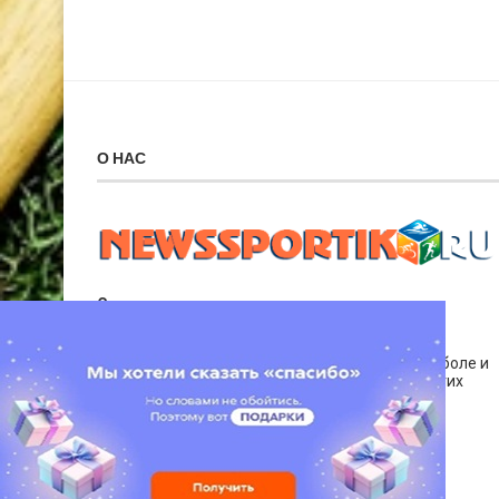
О НАС
Спортивная арена.
Спортивные события, собранные нашими
корреспондентами со всего земного шара. Мы
публикуем новости о футболе и хоккее, баскетболе и
теннисе. Также актуальная информация о других
видах спорта.