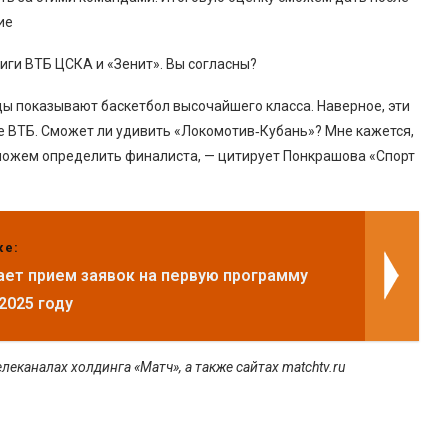
ие
иги ВТБ ЦСКА и «Зенит». Вы согласны?
цы показывают баскетбол высочайшего класса. Наверное, эти
е ВТБ. Сможет ли удивить «Локомотив‑Кубань»? Мне кажется,
сможем определить финалиста, — цитирует Понкрашова «Спорт
же:
ает прием заявок на первую программу
2025 году
еканалах холдинга «Матч», а также сайтах matchtv.ru