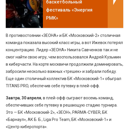
баскетбольный
фестиваль «Энергия
РМК»
В противостоянии «ЗЕОНА» и БК «Московский-2» столичная
команда показала высокий класс игры, а вот Ижевск потерял
концентрацию. Лидер «ЗЕОНА» Никита Савченков так и не
смог найти свою игру, чем воспользовался Андрей Кузьмин
в киберчасти. На корте москвичи продолжили доминировать,
забросили несколько важных «трешек» и забрали победу.
Еще один столичный коллектив БК «Московский-1» обыграл
TITANS PRO, обеспечив себе путевку в плей-офф.
Завтра
,
30 апреля
, в плей-офф сыграют восемь команд,
обеспечивших себе путевку в решающую стадию турнира.
Это — БК «Московский-2», «ЗЕОН», PARMA-CYBER, БК
«Барнаул», АК Б. Б., Liga Pro Team, БК «Московский-1» и
«Центр киберспорта».