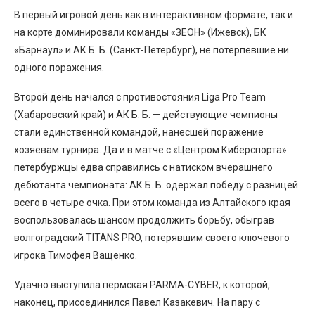
В первый игровой день как в интерактивном формате, так и
на корте доминировали команды «ЗЕОН» (Ижевск), БК
«Барнаул» и АК Б. Б. (Санкт-Петербург), не потерпевшие ни
одного поражения.
Второй день начался с противостояния Liga Pro Team
(Хабаровский край) и АК Б. Б. — действующие чемпионы
стали единственной командой, нанесшей поражение
хозяевам турнира. Да и в матче с «Центром Киберспорта»
петербуржцы едва справились с натиском вчерашнего
дебютанта чемпионата: АК Б. Б. одержал победу с разницей
всего в четыре очка. При этом команда из Алтайского края
воспользовалась шансом продолжить борьбу, обыграв
волгоградский TITANS PRO, потерявшим своего ключевого
игрока Тимофея Ващенко.
Удачно выступила пермская PARMA-CYBER, к которой,
наконец, присоединился Павел Казакевич. На пару с