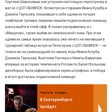
Сергеем Широковым они устроили настоящую перестрелку в
матче с ЦСП ОБНИНСК. Несмотря на старания Ивана Кузуба и
Данила Таупьева, показавшего себя одним из лучших
снайперов турнира, пермяки лишили подмосковную команду
шанса выйти в плей-офф. А позже расправились и с
«Машуком», также выбив из чемпионской гонки. При этом
одним из самых ярких оказалась уже ничего не менявшая в
турнирной таблице встреча Пятигорска с ЦСП ОБНИНСК — не
только из-за сумасшедшей по накалу игры Ивана Кузуба,
Даниила Таупьева, Анатолия Гюнтера и Никиты Вавилова:
впервые за историю Чемпионата России по баскетбольному
двоеборью была зафиксирована серия штрафных, а победа
в итоге досталась подмосковной команде.
Читать также:
В Екатеринбурге
пройдет