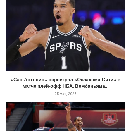
«Сан‑Антонио» переиграл «Оклахома‑Сити» в
матче плей‑офф НБА, Вембаньяма...
25 мая, 2026