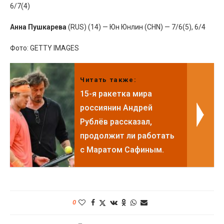
6/7(4)
Анна Пушкарева
(RUS) (14) — Юн Юнлин (CHN) — 7/6(5), 6/4
Фото: GETTY IMAGES
Читать также:
15-я ракетка мира
россиянин Андрей
Рублёв рассказал,
продолжит ли работать
с Маратом Сафиным.
0