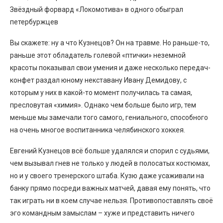
Звёздный форвард «Локомотива» в одного обыграл
петербуржцев
Вы скажете: ну а что Кузнецов? Он на травме. Но раньше-то,
раньше этот обладатель голевой «птички» неземной
красоты показывал свои умения и даже несколько передач-
конфет раздал юному некставану Ивану Демидову, с
которым у них в какой-то момент получилась та самая,
пресловутая «химия». Однако чем больше было игр, тем
меньше мы замечали того самого, гениального, способного
на очень многое воспитанника челябинского хоккея.
Евгений Кузнецов всё больше удалялся и спорил с судьями,
чем вызывал гнев не только у людей в полосатых костюмах,
но и у своего тренерского штаба. Кузю даже усаживали на
банку прямо посреди важных матчей, давая ему понять, что
так играть ни в коем случае нельзя. Противопоставлять своё
эго командным замыслам – хуже и представить ничего