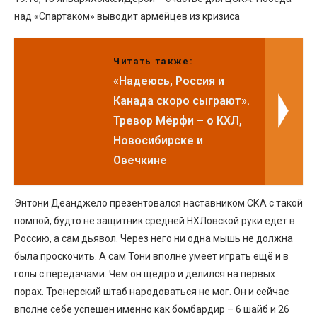
над «Спартаком» выводит армейцев из кризиса
Читать также:
«Надеюсь, Россия и
Канада скоро сыграют».
Тревор Мёрфи – о КХЛ,
Новосибирске и
Овечкине
Энтони Деанджело презентовался наставником СКА с такой
помпой, будто не защитник средней НХЛовской руки едет в
Россию, а сам дьявол. Через него ни одна мышь не должна
была проскочить. А сам Тони вполне умеет играть ещё и в
голы с передачами. Чем он щедро и делился на первых
порах. Тренерский штаб народоваться не мог. Он и сейчас
вполне себе успешен именно как бомбардир – 6 шайб и 26