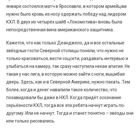
января состоялся матч в Ярославле, в котором армейцам
нужно было кровь из носу одержать победу над лидером
КХЛ. В двух из четырёх шайб «Локомотива» вновь была
непосредственная вина американского защитника.
Кажется, что как только Деанджело, да и все остальные
звёздные гости Северной столицы поняли, что нужно не
только красоваться, вести соцсети, раздавать интервью и
улыбаться на камеру, так сразу наступила некая апатия. Не
такая у нас лига, в которую можно зайти с ноги, вышибая
дверь. Здесь, как и в Северной Америке, нужно пахать. Тем
более, когда и денег навалили такое количество, что
позавидовали бы даже в НХЛ. Когда придёт осознание
серьёзности КХЛ, тогда все эти ребята начнут играть по-
другому. Или не начнут. Тогда и станет понятно – звёзды они
или только рисовались.