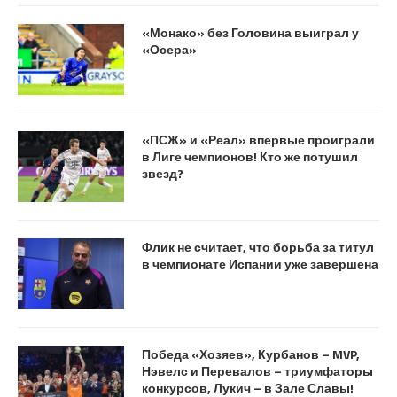
«Монако» без Головина выиграл у
«Осера»
«ПСЖ» и «Реал» впервые проиграли
в Лиге чемпионов! Кто же потушил
звезд?
Флик не считает, что борьба за титул
в чемпионате Испании уже завершена
Победа «Хозяев», Курбанов – MVP,
Нэвелс и Перевалов – триумфаторы
конкурсов, Лукич – в Зале Славы!