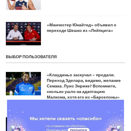
«Манчестер Юнайтед» объявил о
переходе Шешко из «Лейпцига»
ВЫБОР ПОЛЬЗОВАТЕЛЯ
«Клаудиньо заскучал – продали.
Переход Зделара, видимо, желание
Семака. Луис Энрике? Вспомните,
сколько ушло на адаптацию
Малкома, хотя его из «Барселоны»
брали», — эксперт
Первая и 34-я ракетки мира Арина
Соболенко и Лоис Буассон пропустят