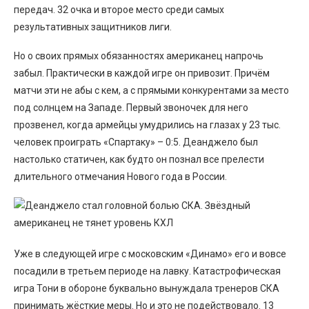
передач. 32 очка и второе место среди самых
результативных защитников лиги.
Но о своих прямых обязанностях американец напрочь
забыл. Практически в каждой игре он привозит. Причём
матчи эти не абы с кем, а с прямыми конкурентами за место
под солнцем на Западе. Первый звоночек для него
прозвенел, когда армейцы умудрились на глазах у 23 тыс.
человек проиграть «Спартаку» – 0:5. Деанджело был
настолько статичен, как будто он познал все прелести
длительного отмечания Нового года в России.
Уже в следующей игре с московским «Динамо» его и вовсе
посадили в третьем периоде на лавку. Катастрофическая
игра Тони в обороне буквально вынуждала тренеров СКА
принимать жёсткие меры. Но и это не подействовало. 13