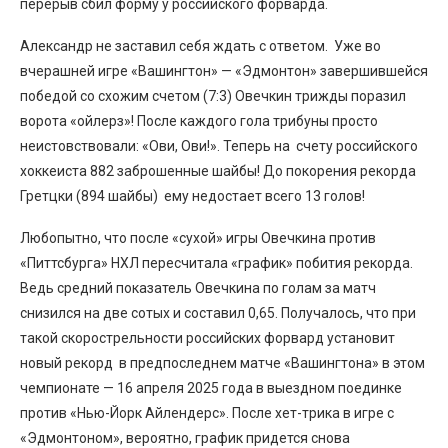
перерыв сбил форму у российского форварда.
Александр не заставил себя ждать с ответом. Уже во
вчерашней игре «Вашингтон» — «Эдмонтон» завершившейся
победой со схожим счетом (7:3) Овечкин трижды поразил
ворота «ойлерз»! После каждого гола трибуны просто
неистовствовали: «Ови, Ови!». Теперь на счету российского
хоккеиста 882 заброшенные шайбы! До покорения рекорда
Гретцки (894 шайбы) ему недостает всего 13 голов!
Любопытно, что после «сухой» игры Овечкина против
«Питтсбурга» НХЛ пересчитала «график» побития рекорда.
Ведь средний показатель Овечкина по голам за матч
снизился на две сотых и составил 0,65. Получалось, что при
такой скорострельности российских форвард установит
новый рекорд в предпоследнем матче «Вашингтона» в этом
чемпионате — 16 апреля 2025 года в выездном поединке
против «Нью-Йорк Айлендерс». После хет-трика в игре с
«Эдмонтоном», вероятно, график придется снова