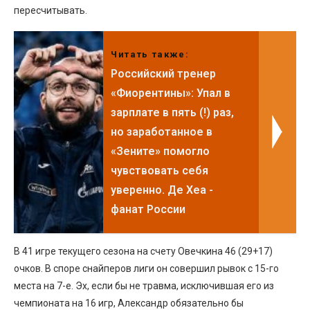
пересчитывать.
Читать также:
Российский тренер
«Фиорентины»: Упал в
зарплате в пять (!) раз,
но заработанное в
«Зените» помогло
чувствовать себя
уверенно. Де Хеа -
фанат России
В 41 игре текущего сезона на счету Овечкина 46 (29+17)
очков. В споре снайперов лиги он совершил рывок с 15-го
места на 7-е. Эх, если бы не травма, исключившая его из
чемпионата на 16 игр, Александр обязательно бы