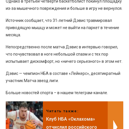
Однако в третьей четверти баскетболист покинул площадку
из‑за мышечного повреждения и больше в игру не вернулся.
Источник сообщает, что 31‑летний Дэвис травмировал
приводящую мышцу и может не выйти на паркет в течение
месяца.
Непосредственно после матча Дэвис в интервью говорил,
что почувствовал в ноге небольшой спазм и с тех пор
испытывает дискомфорт, но «ничего серьезного» в этом нет.
Дэвис — чемпион НБА в составе «Лейкерс», десятикратный
участник Матча звезд лиги.
Больше новостей спорта – в нашем телеграм-канале.
Читать также:
Клуб НБА «Оклахома»
отчислил российского