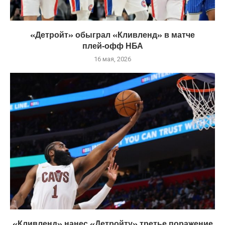
«Детройт» обыграл «Кливленд» в матче
плей‑офф НБА
16 мая, 2026
«Кливленд» нанес «Детройту» третье поражение