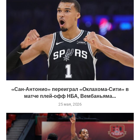
«Сан‑Антонио» переиграл «Оклахома‑Сити» в
матче плей‑офф НБА, Вембаньяма...
25 мая, 2026