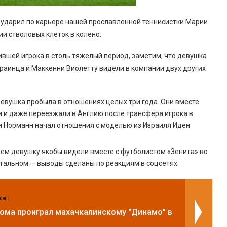
 ударил по карьере нашей прославленной теннисистки Марии
и стволовых клеток в колено.
вшей игрока в столь тяжелый период, заметим, что девушка
раинца и Маккенни Виолетту видели в компании двух других
девушка пробыла в отношениях целых три года. Они вместе
и и даже переезжали в Англию после трансфера игрока в
 и Норманн начал отношения с моделью из Израиля Иден
цем девушку якобы видели вместе с футболистом «Зенита» во
стальном — выводы сделаны по реакциям в соцсетях.
же:
дома проиграл махачкалинскому "Динамо" в