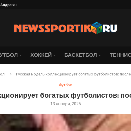
да идет «Локомотив»....
я на матч с московским...
ате. Ведь...
ллиона рублей
найдер обыграла со...
брание под угрозой. Юридическая...
ались о состоянии Джапо
УТБОЛ
ХОККЕЙ
БАСКЕТБОЛ
ТЕННИ
бол
Русская модель коллекционирует богатых футболистов: после
Футбол
кционирует богатых футболистов: по
13 января, 2025