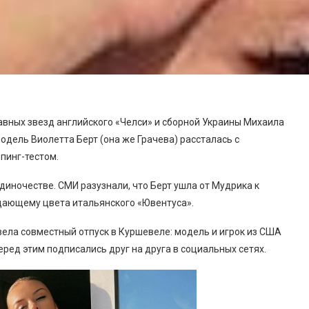
авных звезд английского «Челси» и сборной Украины Михаила
модель Виолетта Берт (она же Грачева) рассталась с
пинг-тестом.
диночестве. СМИ разузнали, что Берт ушла от Мудрика к
щающему цвета итальянского «Ювентуса».
ела совместный отпуск в Куршевеле: модель и игрок из США
ред этим подписались друг на друга в социальных сетях.