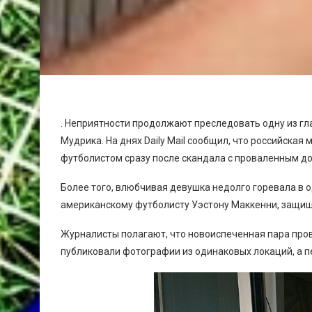
. Неприятности продолжают преследовать одну из гл
Мудрика. На днях Daily Mail сообщил, что российская 
футболистом сразу после скандала с проваленным до
Более того, влюбчивая девушка недолго горевала в о
американскому футболисту Уэстону Маккенни, защи
Журналисты полагают, что новоиспеченная пара пров
публиковали фотографии из одинаковых локаций, а пе