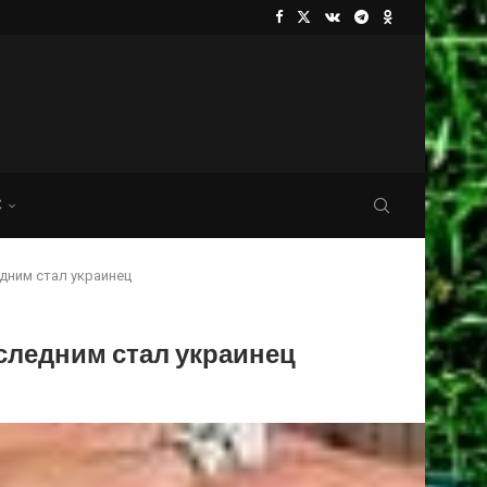
С
дним стал украинец
следним стал украинец