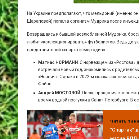
На Украине предполагают, что мельдоний (именно он
Шараповой) попал в организм Мудрика после инъекци
Возвращаясь к бывшей возлюбленной Мудрика, броси
любит «коллекционировать» футболистов. Ведь до ук
представителей «спорта номер один»:
Матиас НОРМАНН
. С норвежцем из «Ростова» 
встречали Новый год, знакомились с родителям
«Норвич». Однако в 2022-м сказка закончилась,
Файнс.
Андрей МОСТОВОЙ
. После прощания с норвеж
время водной прогулки в Санкт-Петербурге. В о
Читать так
"Спартак" 
матче РПЛ