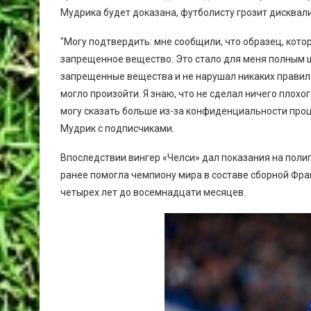
Мудрика будет доказана, футболисту грозит дисквал
"Могу подтвердить: мне сообщили, что образец, кот
запрещенное вещество. Это стало для меня полным ш
запрещенные вещества и не нарушал никаких правил. 
могло произойти. Я знаю, что не сделал ничего плохог
могу сказать больше из-за конфиденциальности процес
Мудрик с подписчиками.
Впоследствии вингер «Челси» дал показания на поли
ранее помогла чемпиону мира в составе сборной Фра
четырех лет до восемнадцати месяцев.