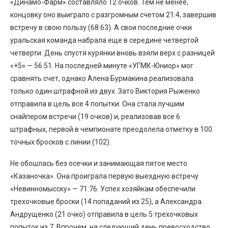
«Динамо-Фарм» составляло 12 очков. Тем не менее,
концовку оно выиграло с разгромным счетом 21:4, завершив
встречу в свою пользу (68:63). А свои последние очки
уральская команда набрала еще в середине четвертой
четверти. День спустя курянки вновь взяли верх с разницей
«+5» — 56:51. На последней минуте «УГМК-Юниор» мог
сравнять счет, однако Алена Бурмакина реализовала
только один штрафной из двух. Зато Виктория Рыженко
отправила в цель все 4 попытки. Она стала лучшим
снайпером встречи (19 очков) и, реализовав все 6
штрафных, первой в чемпионате преодолела отметку в 100
точных бросков с линии (102).
Не обошлась без осечки и занимающая пятое место
«Казаночка». Она проиграла первую выездную встречу
«Невинномысску» — 71:76. Успех хозяйкам обеспечили
трехочковые броски (14 попаданий из 25), а Александра
Андрущенко (21 очко) отправила в цель 5 трехочковых
попыток из 7. Впрочем, на следующий день превосходство