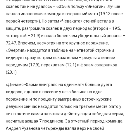
хозяек так и не удалось – 60:56 в пользу «Энергии». Лучше
начала ивановская команда и вчерашний матч (19:13 после
первой четверти). Но затем «Чеваката» стеной встала в
защите, разгромила хозяек в двух периодах (второй – 19:5,
четвертый – 21:9) и взяла более чем убедительный реванш –
72:47. Впрочем, несмотря на это крупное поражение,
«Энергия» находится в таблице на четвертой строчке и
лидирует сразу по трем показателям – результативным
передачам (17,9), перехватам (12,1) и фолам соперников
(20,1).
«Динамо-Фарм» выиграло на один матч больше дуэта
лидеров, однако в пассиве у него больше на одно
поражение, и по проценту выигранных встреч курские
девушки сейчас находятся только на третьем месте. Зато у
них в активе самая затяжная действующая победная серия,
насчитывающая 7 поединков. За отчетный период команда
Андрея Рузанова четырежды взяла верх на своей