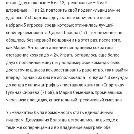
очков (двухочковые – 6 из 12, трехочковые – 4 из 6,
штрафные – 1 из 2), повторить свой подвиг «львицам» не
удалось. У «Спартака» двузначное количество очков
набрали 5 игроков, среди которых отличилась лучший
снайпер чемпионата Дарья Шарова (17). Тем не менее, не
обошлось без нервной концовки и на этот раз: после того,
как Мария Антошина дальним попаданием сократила
отставание хозяек до «-2». Играть оставалось еще более
двух с половиной минут, и у владимирской команды было
достаточно шансов как восстановить равенство, так и выйти
вперед, однако их она не использовала. Точку за 4,3 секунды
до конца с линии штрафных поставила капитан «Спартака»
Гульназ Сираева (71:68), а Мария Семенова, промчавшись
через всю площадку, спасительный трехочковый смазала.
У «Чевакаты» была возможность стать единоличным
лидером. Девушки из Вологды встречались на выезде с
теми же соперницами и во Владимире выиграли обе