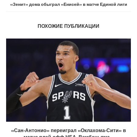
«Зенит» дома обыграл «Енисей» в матче Единой лиги
ПОХОЖИЕ ПУБЛИКАЦИИ
«Сан‑Антонио» переиграл «Оклахома‑Сити» в
матче плей‑офф НБА, Вембаньяма...