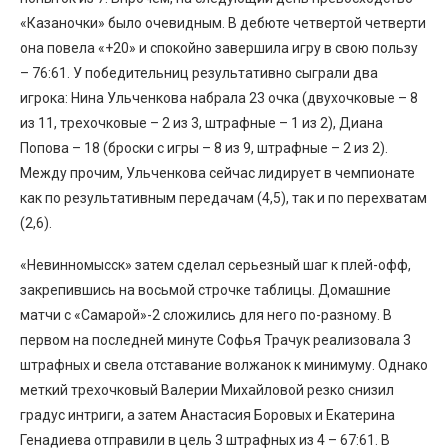
«Казаночки» было очевидным. В дебюте четвертой четверти
она повела «+20» и спокойно завершила игру в свою пользу
– 76:61. У победительниц результативно сыграли два
игрока: Нина Ульченкова набрала 23 очка (двухочковые – 8
из 11, трехочковые – 2 из 3, штрафные – 1 из 2), Диана
Попова – 18 (броски с игры – 8 из 9, штрафные – 2 из 2).
Между прочим, Ульченкова сейчас лидирует в чемпионате
как по результативным передачам (4,5), так и по перехватам
(2,6).
«Невинномысск» затем сделал серьезный шаг к плей-офф,
закрепившись на восьмой строчке таблицы. Домашние
матчи с «Самарой»-2 сложились для него по-разному. В
первом на последней минуте Софья Трачук реализовала 3
штрафных и свела отставание волжанок к минимуму. Однако
меткий трехочковый Валерии Михайловой резко снизил
градус интриги, а затем Анастасия Боровых и Екатерина
Генадиева отправили в цель 3 штрафных из 4 – 67:61. В