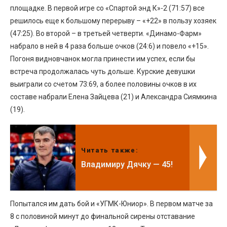
площадке. В первой игре со «Спартой энд К»-2 (71:57) все
решилось еще к большому перерыву – «+22» в пользу хозяек
(47:25). Во второй – в третьей четверти. «Динамо-Фарм»
набрало в ней в 4 раза больше очков (24:6) и повело «+15».
Погоня видновчанок могла принести им успех, если бы
встреча продолжалась чуть дольше. Курские девушки
выиграли со счетом 73:69, а более половины очков в их
составе набрали Елена Зайцева (21) и Александра Сиямкина
(19).
Читать также:
Владимиру Дячку — 45!
Попытался им дать бой и «УГМК-Юниор». В первом матче за
8 с половиной минут до финальной сирены отставание