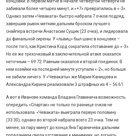
концовки. В первом матче в начале четвертой четверти не
забивали более четырех минут, и «+7» превратились в «-3».
Однако затем «Чеваката» быстро набрала 7 очков подряд,
завершив рывок метким дальним броском лучшего
снайпера встречи Анастасии Сущик (23 очка), и лидировала
до финальной сирены. У «львиц» был шанс в концовке –
после того, как Кристина Корд сократила отставание до «-3».
Но ее же трехочковый в заключительной атаке оказался
неточным – 69:72. Равным оказался и второй поединок. В
нем хозяйки на последней минуте уступали «-2», но больше
не забили ничего. У «Чевакаты» же Мария Канищева и
Александра Кирина реализовали 3 штрафных из 4 – 56:61.
А вот в Иванове команда Владана Главинича возможность
опередить «Спартак» не только по разнице очков не
использовала. «Чеваката» выиграла первую половину
(33:30), однако во второй набрала всего 23 очка. Тем не
менее, за пару минут до конца Яна Гараничева дальним
попаданием свела отставание к минимуму, но догнать