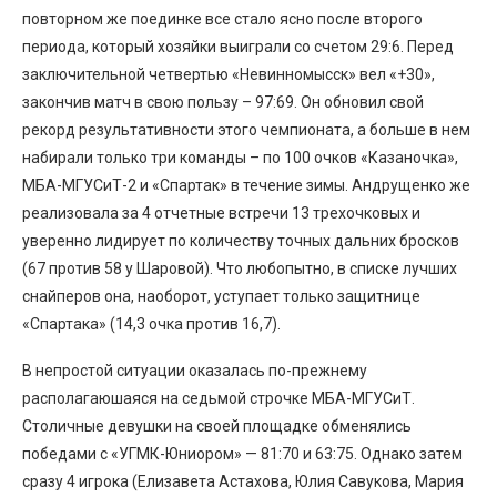
повторном же поединке все стало ясно после второго
периода, который хозяйки выиграли со счетом 29:6. Перед
заключительной четвертью «Невинномысск» вел «+30»,
закончив матч в свою пользу – 97:69. Он обновил свой
рекорд результативности этого чемпионата, а больше в нем
набирали только три команды – по 100 очков «Казаночка»,
МБА-МГУСиТ-2 и «Спартак» в течение зимы. Андрущенко же
реализовала за 4 отчетные встречи 13 трехочковых и
уверенно лидирует по количеству точных дальних бросков
(67 против 58 у Шаровой). Что любопытно, в списке лучших
снайперов она, наоборот, уступает только защитнице
«Спартака» (14,3 очка против 16,7).
В непростой ситуации оказалась по-прежнему
располагаюшаяся на седьмой строчке МБА-МГУСиТ.
Столичные девушки на своей площадке обменялись
победами с «УГМК-Юниором» — 81:70 и 63:75. Однако затем
сразу 4 игрока (Елизавета Астахова, Юлия Савукова, Мария