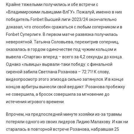
Крайне тяжелыми получились и обе встречи с
«Владимирскими львицами-ВлГУ». Пожалуй, именно в них
победитель Fonbet Высшей лиги-2023/24 окончательно
доказал, что способен сражаться с любым соперником и в
Fonbet Суперлиге. В первом матче развязка получилась
невероятной. Татьяна Соловьева, перехитрив соперниц,
оказалась в гордом одиночестве под чужим кольцом и
вывела «Спартак» вперед – всего за 4,2 секунды до конца.
Однако «львицы» вырвали-таки победу: с финальной
сиреной забила Светлана Розанова – 72:71! К слову,
видеопросмотр этого эпизода сильно затянулся. И в конце
концов арбитры вынесли свой вердикт: Розанова пробежку
не совершила, а бросок совершила за мгновение до
истечения игрового времени.
Впрочем, на предпоследней минуте хозяйки из-за травмы
потеряли одного из своих лидеров Лидию Малахову. И как ни
старалась в повторной встрече Розанова, набравшая 25