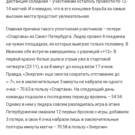
дистанция солидная – участникам осталось провести по 12-
14 матчей. И очевидно, что в его концовке борьба за самые
высокие места предстоит увлекательная.
Главная причина такого уплотнения участников – потери
«Спартака» из Санкт-Петербурга. Лидер провел 4 поединка
на чужих площадках, из которых выиграл только половину. В
Иванове обе встречи завершились с разницей «+12». В
первой красно-белые ушли в отрыв уже в стартовой
четверти (23:11), а за 8 минут до конца вели 17 очков.
Правда, «Энергия» еще смогла сократить отставание до
«-7», но в заключительные 3 минуты не набрала ни одного
очка – 75:63 в пользу «Спартака». На следующий день
команды подошли к последнему периоду вровень – 54:54.
Однако в нем у лидера совсем разладилась игра в атаке.
Петербурженки смазали 12 первых бросков с игры, добавили
3 потери, а свои 4 очка набрали лишь в заключительные
полторы минуты матча – 70:58 в пользу «Энергии».