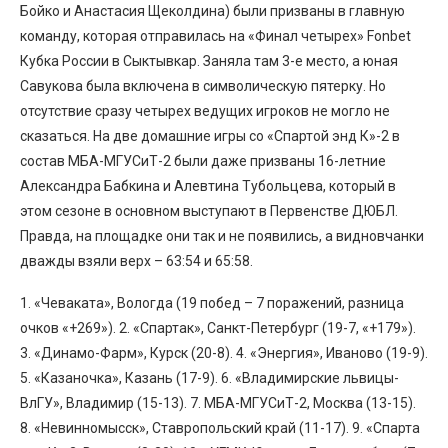
Бойко и Анастасия Щеколдина) были призваны в главную
команду, которая отправилась на «Финал четырех» Fonbet
Кубка России в Сыктывкар. Заняла там 3-е место, а юная
Савукова была включена в символическую пятерку. Но
отсутствие сразу четырех ведущих игроков не могло не
сказаться. На две домашние игры со «Спартой энд К»-2 в
состав МБА-МГУСиТ-2 были даже призваны 16-летние
Александра Бабкина и Алевтина Тубольцева, который в
этом сезоне в основном выступают в Первенстве ДЮБЛ.
Правда, на площадке они так и не появились, а видновчанки
дважды взяли верх – 63:54 и 65:58.
1. «Чеваката», Вологда (19 побед – 7 поражений, разница
очков «+269»). 2. «Спартак», Санкт-Петербург (19-7, «+179»).
3. «Динамо-Фарм», Курск (20-8). 4. «Энергия», Иваново (19-9).
5. «Казаночка», Казань (17-9). 6. «Владимирские львицы-
ВлГУ», Владимир (15-13). 7. МБА-МГУСиТ-2, Москва (13-15).
8. «Невинномысск», Ставропольский край (11-17). 9. «Спарта