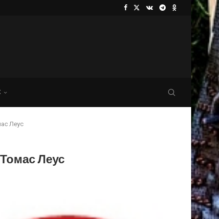
С
ас Леус
 Томас Леус