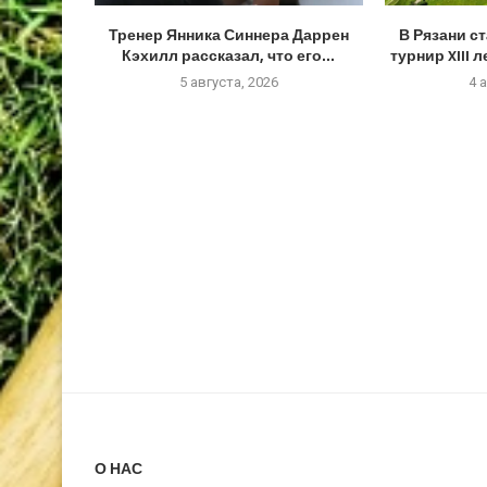
Тренер Янника Синнера Даррен
В Рязани с
Кэхилл рассказал, что его...
турнир XIII 
5 августа, 2026
4 
О НАС