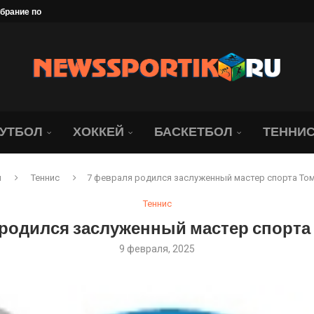
брание под угрозой. Юридическая...
ались о состоянии Джапо
в объяснил своё сенсационное...
нодар» всё-таки победил...
 рассказал, что его...
». Даку — лихач,...
УТБОЛ
ХОККЕЙ
БАСКЕТБОЛ
ТЕННИ
я
Теннис
7 февраля родился заслуженный мастер спорта Том
Теннис
родился заслуженный мастер спорта
9 февраля, 2025