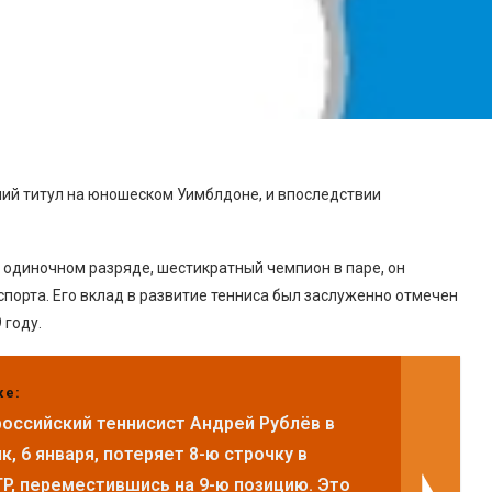
ший титул на юношеском Уимблдоне, и впоследствии
 одиночном разряде, шестикратный чемпион в паре, он
спорта. Его вклад в развитие тенниса был заслуженно отмечен
 году.
же:
оссийский теннисист Андрей Рублёв в
, 6 января, потеряет 8-ю строчку в
TP, переместившись на 9-ю позицию. Это