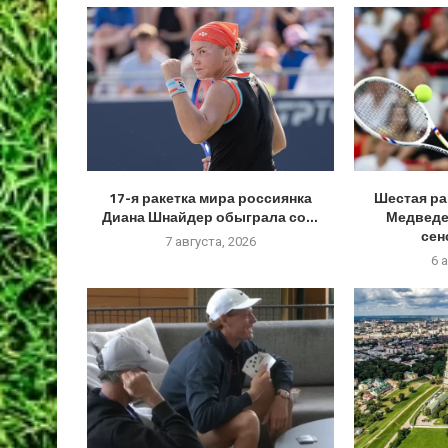
17-я ракетка мира россиянка
Шестая ра
Диана Шнайдер обыграла со...
Медведе
сен
7 августа, 2026
6 