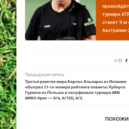
произойдёт
турнире ATP
станет 9-м
Австралии-
0
Предыдущая запись
Третья ракетка мира Карлос Алькараз из Испании
обыграл 21-го номера рейтинга планеты Хуберта
Гуркача из Польши в полуфинале турнира ABN
AMRO Open — 6/4, 6/7(5), 6/3.
ПОХОЖИ