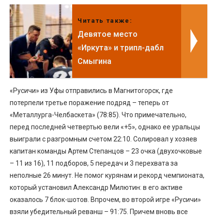
Читать также:
Девятое место
«Иркута» и трипл-дабл
Смыгина
«Русичи» из Уфы отправились в Магнитогорск, где
потерпели третье поражение подряд – теперь от
«Металлурга-Челбаскета» (78:85). Что примечательно,
перед последней четвертью вели «+5», однако ее уральцы
выиграли с разгромным счетом 22:10. Солировал у хозяев
капитан команды Артем Степанцов – 23 очка (двухочковые
– 11 из 16), 11 подборов, 5 передач и 3 перехвата за
неполные 26 минут. Не помог курянам и рекорд чемпионата,
который установил Александр Милютин: в его активе
оказалось 7 блок-шотов. Впрочем, во второй игре «Русичи»
взяли убедительный реванш – 91:75. Причем вновь все