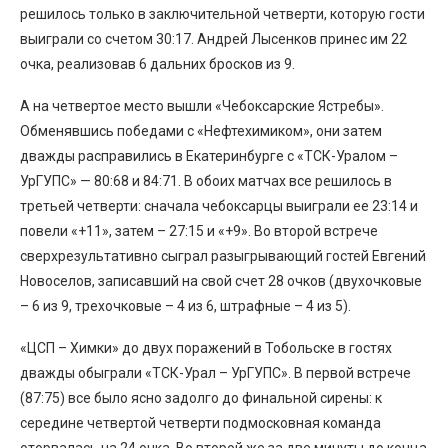
решилось только в заключительной четверти, которую гости
выиграли со счетом 30:17. Андрей Лысенков принес им 22
очка, реализовав 6 дальних бросков из 9.
А на четвертое место вышли «Чебоксарские Ястребы».
Обменявшись победами с «Нефтехимиком», они затем
дважды расправились в Екатеринбурге с «ТСК-Уралом –
УрГУПС» — 80:68 и 84:71. В обоих матчах все решилось в
третьей четверти: сначала чебоксарцы выиграли ее 23:14 и
повели «+11», затем – 27:15 и «+9». Во второй встрече
сверхрезультативно сыграл разыгрывающий гостей Евгений
Новоселов, записавший на свой счет 28 очков (двухочковые
– 6 из 9, трехочковые – 4 из 6, штрафные – 4 из 5).
«ЦСП – Химки» до двух поражений в Тобольске в гостях
дважды обыграли «ТСК-Урал – УрГУПС». В первой встрече
(87:75) все было ясно задолго до финальной сирены: к
середине четвертой четверти подмосковная команда
оторвалась на 24 очка. Во второй же за две минуты до конца