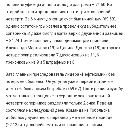
половине уфимцы довели дело до разгрома – 74:50. Во
второй же гости продержались почти три с половиной
четверти. За 6 минут до конца счет был ничейным (69:69),
однако остаток игры хозяева провели куда убедительнее
соперника. И даже смогли взять верх с двузначной разницей
– 84:74. Почти половину очков динамовцам принесли
Александр Мартынов (19) и Данила Донсков (18), которые в
четыре руки реализовали 7 двухочковых из 11, 6
трехочковых из 9 и 5 штрафных из 6.
Зато главный преследователь лидера «Нефтехимик» без
потерь не обошелся. Он уступил уже в первой встрече –
дома «Чебоксарским Ястребам» (59:67). Гости решили судьбу
матча только в концовке: в середине заключительной
четверти соперников разделяли только 2 очка. Реванш
состоялся на следующий день. Команда из Тобольска
добилась двузначного перевеса уже в первом периоде
(22:12) и в дальнейшем так и не позволила гостям