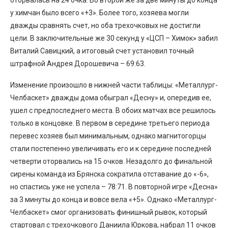
у химчан было всего «+3». Более того, хозяева могли
дважды сравнять счет, но оба трехочковых не достигли
цели. В заключительные же 30 секунд у «ЦСП – Химок» забил
Виталий Савицкий, а итоговый счет установил точный
штрафной Андрея Дорошевича – 69:63.
Изменение произошло в нижней части таблицы: «Металлург-
Челбаскет» дважды дома обыграл «Десну» и, опередив ее,
ушел с предпоследнего места. В обоих матчах все решилось
только в концовке. В первом в середине третьего периода
перевес хозяев был минимальным, однако магнитогорцы
стали постепенно увеличивать его и к середине последней
четверти оторвались на 15 очков. Незадолго до финальной
сирены команда из Брянска сократила отставание до «-6»,
но спастись уже не успела – 78:71. В повторной игре «Десна»
за 3 минуты до конца и вовсе вела «+5». Однако «Металлург-
Челбаскет» смог организовать финишный рывок, который
стартовал с трехочкового Даниила Юркова, набрал 11 очков