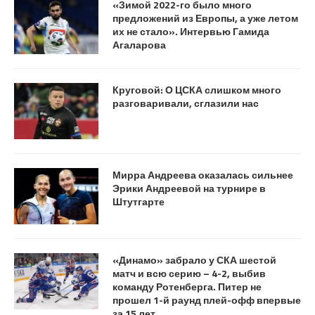
«Зимой 2022-го было много
предложений из Европы, а уже летом
их не стало». Интервью Гамида
Агаларова
Круговой: О ЦСКА слишком много
разговаривали, сглазили нас
Мирра Андреева оказалась сильнее
Эрики Андреевой на турнире в
Штутгарте
«Динамо» забрало у СКА шестой
матч и всю серию – 4-2, выбив
команду Ротенберга. Питер не
прошел 1-й раунд плей-офф впервые
за 15 лет…