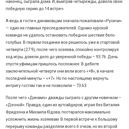
наконец, сыграла дома. И, выиграв четырежды, довела свою
победную серию до 14 встреч.
А ведь в гости к динамовцам сначала пожаловали «Русичи»
— один из главных преследователей. Однако курской
команде не удалось остановить победное шествие бело-
голубых. В первом поединке все решилось уже в стартовой
четверти (27:9), после чего хозяева, спокойно контролируя
ход игры, довели дело до уверенной победы – 93:76. День
спустя уфимцам пришлось посложнее. В дебюте
заключительной четверти они вели всего «+8», в начале
последней минуты – «+7». Но по-настоящему вернуть
интригу гостям так и не позволили – 73:63.
После чего «Динамо» дважды сыграло с другим новичком –
«Десной». Правда, один из аутсайдеров, играя без Виталия
Фридзона и Михаила Юдова, постарался максимально
усложнить жизнь хозяевам. В первой встрече к большому
перерыву команды разделяли всего 6 очков, но во второй