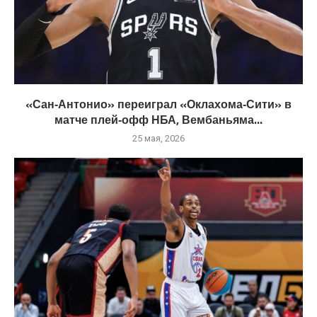
«Сан‑Антонио» переиграл «Оклахома‑Сити» в
матче плей‑офф НБА, Вембаньяма...
25 мая, 2026