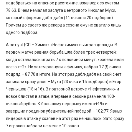
подобраться на опасное расстояние, взяв верх со счетом
78:63. В чем немалая заслуга центрового Николая Мухи,
который оформил дабл-дабл (11 очков и 20 подборов).
Причем до своего же рекорда сезона ему не хватило лишь
одного подбора.
А вот у «ЦСП – Химок» «Нефтехимик» выиграл дважды. В
первом матче равная борьба шла более трех четвертей:
когда оставалось играть 7 с половиной минут, хозяева вели
всего «+2». Но затем рванули к финишу, набрав 17 (!) очков
подряд – 87:70 в итоге. На этот раз дабл-дабл на свой счет
записали сразу двое – Муха (23 очка и 15 подборов) и Егор
Чернышов (18 и 16). В повторной встрече «Нефтехимик» и
вовсе блистал в атаке, впервые в сезоне разменяв 100-
очковый рубеж. К большому перерыву имел «+19» и
завершил поединок убедительной победой – 102:77. Явных
лидеров в атаке у хозяев на этот раз не нашлось. Зато сразу
7 игроков набрали не менее 10 очков.