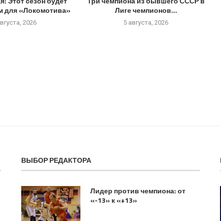
: Этот сезон будет
Три чемпиона из бывшего СССР в
 для «Локомотива»
Лиге чемпионов...
августа, 2026
5 августа, 2026
ВЫБОР РЕДАКТОРА
Лидер против чемпиона: от
«-13» к «+13»