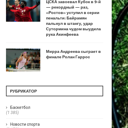
ЦСКА завоевал Кубок в 9-й
— рекордный — раз,
«Ростов» уступил в серии
пенальти: Байрамян
пальнул в штангу, удар
Сутормина чудом выудила
рука Акинфеева
Мирра Андреева сыграет в
финале Ролан Гаррос
РУБРИКАТОР
Баскетбол
(1 385)
Новости спорта