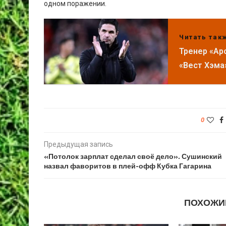
одном поражении.
Читать так
Тренер «Ар
«Вест Хэма
0
Предыдущая запись
«Потолок зарплат сделал своё дело». Сушинский
назвал фаворитов в плей-офф Кубка Гагарина
ПОХОЖИ