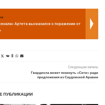
же:
сенала» Артета высказался о поражении от
»
Следующая запись
Гвардиола может покинуть «Сити» ради
предложения из Саудовской Аравии
Е ПУБЛИКАЦИИ