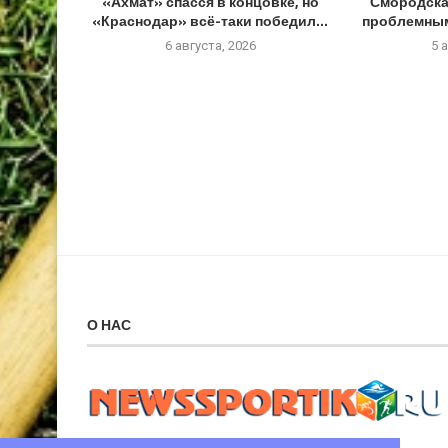
«Ахмат» спасся в концовке, но
Смородская
«Краснодар» всё-таки победил...
проблемным
6 августа, 2026
5 
О НАС