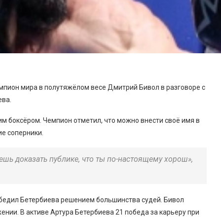
мпион мира в полутяжёлом весе Дмитрий Бивол в разговоре с
ева.
ким боксёром. Чемпион отметил, что можно внести своё имя в
ие соперники.
шь доказать публике, что ты по-настоящему хорош»,
бедил Бетербиева решением большинства судей. Бивол
нии. В активе Артура Бетербиева 21 победа за карьеру при