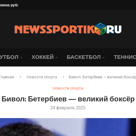
найдер обыграла со...
брание под угрозой. Юридическая...
ались о состоянии Джапо
в объяснил своё сенсационное...
нодар» всё-таки победил...
УТБОЛ
ХОККЕЙ
БАСКЕТБОЛ
ТЕННИ
Главная
Новости спорта
Бивол: Бетербиев — великий боксё
Новости спорта
Бивол: Бетербиев — великий боксёр
24 февраля, 2025