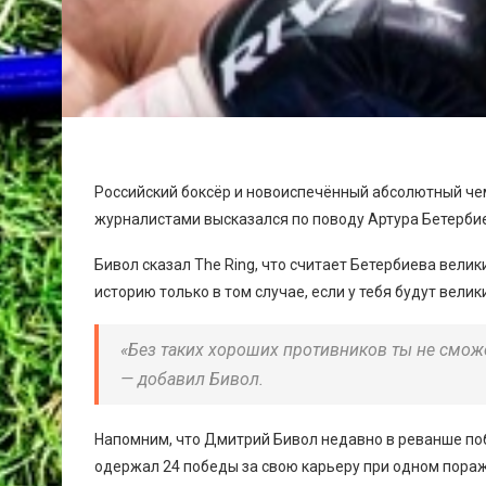
Российский боксёр и новоиспечённый абсолютный че
журналистами высказался по поводу Артура Бетерби
Бивол сказал The Ring, что считает Бетербиева вели
историю только в том случае, если у тебя будут велик
«Без таких хороших противников ты не сможе
— добавил Бивол.
Напомним, что Дмитрий Бивол недавно в реванше по
одержал 24 победы за свою карьеру при одном пораже