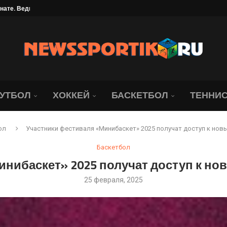
ате. Ведь...
ллиона рублей
найдер обыграла со...
брание под угрозой. Юридическая...
ались о состоянии Джапо
в объяснил своё сенсационное...
УТБОЛ
ХОККЕЙ
БАСКЕТБОЛ
ТЕННИ
ол
Участники фестиваля «Минибаскет» 2025 получат доступ к но
Баскетбол
инибаскет» 2025 получат доступ к н
25 февраля, 2025