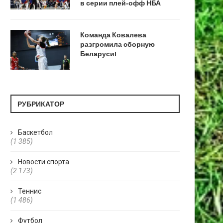
в серии плей‑офф НБА
Команда Ковалева
разгромила сборную
Беларуси!
РУБРИКАТОР
Баскетбол
(1 385)
Новости спорта
(2 173)
Теннис
(1 486)
Футбол