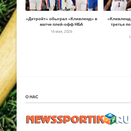
«Детройт» обыграл «Кливленд» в
«Кливленд
матче плей‑офф НБА
третье п
16 мая, 2026
1
О НАС