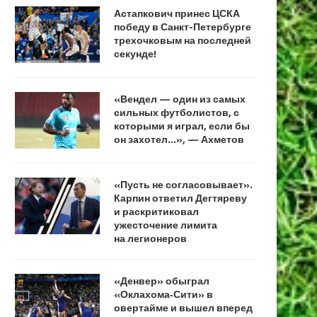
Астапкович принес ЦСКА
победу в Санкт-Петербурге
трехочковым на последней
секунде!
«Вендел — один из самых
сильных футболистов, с
которыми я играл, если бы
он захотел…», — Ахметов
«Пусть не согласовывает».
Карпин ответил Дегтяреву
и раскритиковал
ужесточение лимита
на легионеров
«Денвер» обыграл
«Оклахома‑Сити» в
овертайме и вышел вперед