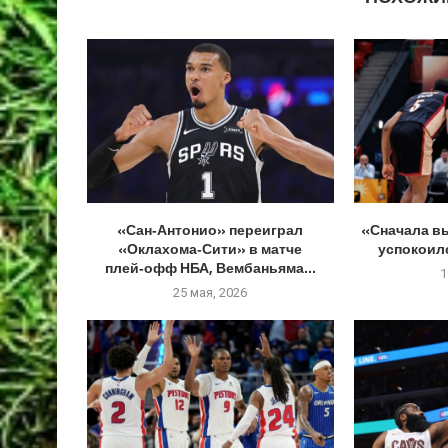
«Сан‑Антонио» переиграл
«Сначала в
«Оклахома‑Сити» в матче
успокоилс
плей‑офф НБА, Вембаньяма...
1
25 мая, 2026