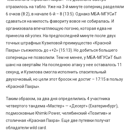
отразилось на табло. Уже на 3-й минуте соперниц разделяли
6 очков (8:2), в начале 6-й – 8 (13:5). Однако МБА-МГУСиТ
сдаваться на милость фавориту вовсе не собиралась. И
организовала впечатляющую погоню, которая едва не
принесла ей успех. На предпоследней минуте после двух
точных штрафных Кузиловой преимущество «Красной
Пахры» съежилось до «+2» (15:13). Но добиться большего
соперницы не позволили. Тем не менее, у МБА-МГУСиТ был
шанс на овертайм. На последнюю атаку у нее оставалось 11
секунд, и Кузилова смогла исполнить спасительный
двухочковый, но цели этот бросок не достиг – 17:15 в пользу
«Красной Пахры».
Таким образом, за два дня определились 4 участника
четвертого тандема «Мастер» — «Десерт» (Екатеринбург),
подмосковные Khimki Power, челябинский «Позитив» и
столичная «Красная Пахра». Еще две путевки получат
обладатели wild card.