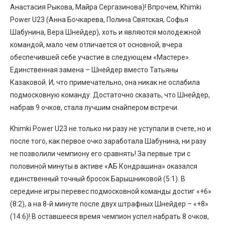
Анастасия Рыкова, Майра Сергазинова)! Впрочем, Khimki
Power U23 (Анна Бочкарева, Полина Святская, Софья
Шабунина, Вера Шнейдер), хоть и являются молодежной
командой, мало чем отличается от основной, вчера
обеспечившей себе участие в следующем «Мастере».
Единственная замена – Шнейдер вместо Татьяны
Казаковой. И, что примечательно, она никак не ослабила
подмосковную команду. Достаточно сказать, что Шнейдер,
набрав 9 очков, стала лучшим снайпером встречи.
Khimki Power U23 не только ни разу не уступали в счете, но и
после того, как первое очко заработала Шабунина, ни разу
не позволили чемпиону его сравнять! За первые три с
половиной минуты в активе «АБ Кондрашина» оказался
единственный точный бросок Барышниковой (5:1). В
середине игры перевес подмосковной команды достиг «+6»
(8:2), а на 8-й минуте после двух штрафных Шнейдер – «+8»
(14:6)! В оставшееся время чемпион успел набрать 8 очков,