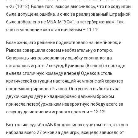
«-2» (10:12). Более того, вскоре выяснилось, что по ходу игры
была допущена ошибка, и очко за реализованный штрафной
было добавлено не МБА-МГУСиТ, а петербурженкам. Так
счет в мгновение ока стал ничейным – 11:11!
Возможно, это решение подействовало на чемпионок, и
Рыкова совершила совсем необязательную потерю.
Соперницы использовали эту ошибку сполна: когда
оставалось играть 7 секунд, Кузилова (8 очков) в проходе
вывела столичную команду вперед! Однако в столь
критической ситуации настоящий чемпионский характер
продемонстрировала Рыкова. Она успела выбежать за
двухочковую дугу и хладнокровно дальним броском
принесла петербурженкам невероятную победу всего за
секунду до истечения игрового времени – 13:12!
Вот только судьба «АБ Кондрашина» с учетом того, что она
набрала всего 27 очков за две игры, всецело зависело от