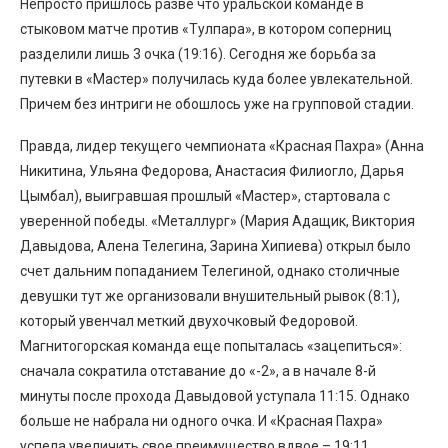
Непросто пришлось разве что уральской команде в
стыковом матче против «Тулпара», в котором соперниц
разделили лишь 3 очка (19:16). Сегодня же борьба за
путевки в «Мастер» получилась куда более увлекательной.
Причем без интриги не обошлось уже на групповой стадии.
Правда, лидер текущего чемпионата «Красная Пахра» (Анна
Никитина, Ульяна Федорова, Анастасия Филиогло, Дарья
Цымбал), выигравшая прошлый «Мастер», стартовала с
уверенной победы. «Металлург» (Мария Адащик, Виктория
Давыдова, Алена Телегина, Зарина Хипиева) открыл было
счет дальним попаданием Телегиной, однако столичные
девушки тут же организовали внушительный рывок (8:1),
который увенчал меткий двухочковый Федоровой.
Магнитогорская команда еще попыталась «зацепиться»:
сначала сократила отставание до «-2», а в начале 8-й
минуты после прохода Давыдовой уступала 11:15. Однако
больше не набрала ни одного очка. И «Красная Пахра»
успела увеличить свое преимущество вдвое – 19:11.