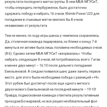
результата последнего матча группы. В нем МБА-МГУСиТ,
чтобы опередить петербурженок, было достаточно
одержать победу и набрать 16 очков. Khimki Power U23 для
попадания в стыковые матчи хватило бы 8 очков
независимо от результата.
Тем не менее, по ходу игры шансы у чемпиона сохранялись.
Да, столичная команда лидировала, но ближе к концу 7-й
минуты в ее активе была лишь половина необходимых очков
(8:6). Однако затем МБА-МГУСиТ «взорвалась». Чтобы
набрать следующие 8 очков, ей потребовалось всего 7 атак
и менее двух минут – 16:10 после дальнего попадания
Емельяновой. А следом появился шанс даже занять первое
место: для этого была необходима победа с разницей «+9».
Этот рубеж был достигнут после еще одного меткого
двухочкового Емельяновой на последней минуте – 19:10!
Правда, подмосковная команда ответила результативным
проходом Бочкаревой, но все решил необязательный фол