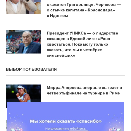
окажется Григорьянц». Черчесов —
о стычке капитана «Краснодара»
с Ндонгом
Президент УНИКСа — о лидерстве
казанцев в Единой лиге: «Рано
хвастаться. Пока могу только
сказать, что мы в четвёрке
сильнейших»
ВЫБОР ПОЛЬЗОВАТЕЛЯ
Мирра Андреева впервые сыграет в
четвертьфинале на турнире в Риме
«Торпедо», похоже, доигралось.
Задержанный полицией судья