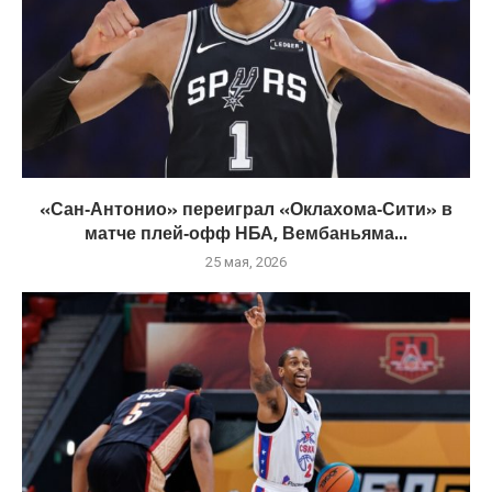
«Сан‑Антонио» переиграл «Оклахома‑Сити» в
матче плей‑офф НБА, Вембаньяма...
25 мая, 2026