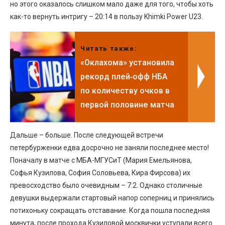
но этого оказалось слишком мало даже для того, чтобы хоть
как-то вернуть интригу – 20:14 в пользу Khimki Power U23.
Читать также:
«Оклахома» установила
рекорд плей‑офф НБА
по количеству очков в
первой половине матча
Дальше – больше. После следующей встречи
петербурженки едва досрочно не заняли последнее место!
Поначалу в матче с МБА-МГУСиТ (Мария Емельянова,
Софья Кузилова, София Соловьева, Кира Фирсова) их
превосходство было очевидным – 7:2. Однако столичные
девушки выдержали стартовый напор соперниц и принялись
потихоньку сокращать отставание. Когда пошла последняя
минута, после прохода Кузиловой москвички уступали всего