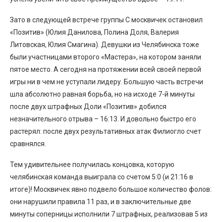
Зато в следующей встрече группы С москвичек остановил
«Позитив» (Юлия Данилова, Полина Доля, Валерия
Литовская, Юлия Смагина). Девушки из Челябинска тоже
были участницами второго «Мастера», на котором заняли
пятое место. А сегодня на протяжении всей своей первой
игры ни в чем не уступали лидеру. Большую часть встречи
шла абсолютно равная борьба, но на исходе 7-й минуты
после двух штрафных Доли «Позитив» добился
незначительного отрыва – 16:13. И довольно быстро его
растерял: после двух результативных атак Филиогло счет
сравнялся.
Тем удивительнее получилась концовка, которую
челябинская команда выиграла со счетом 5:0 (и 21:16 в
итоге)! Москвичек явно подвело большое количество фолов:
они нарушили правила 11 раз, и в заключительные две
минуты соперницы исполнили 7 штрафных, реализовав 5 из