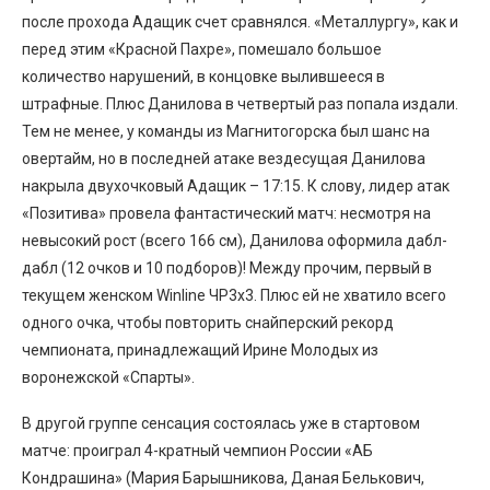
после прохода Адащик счет сравнялся. «Металлургу», как и
перед этим «Красной Пахре», помешало большое
количество нарушений, в концовке вылившееся в
штрафные. Плюс Данилова в четвертый раз попала издали.
Тем не менее, у команды из Магнитогорска был шанс на
овертайм, но в последней атаке вездесущая Данилова
накрыла двухочковый Адащик – 17:15. К слову, лидер атак
«Позитива» провела фантастический матч: несмотря на
невысокий рост (всего 166 см), Данилова оформила дабл-
дабл (12 очков и 10 подборов)! Между прочим, первый в
текущем женском Winline ЧР3х3. Плюс ей не хватило всего
одного очка, чтобы повторить снайперский рекорд
чемпионата, принадлежащий Ирине Молодых из
воронежской «Спарты».
В другой группе сенсация состоялась уже в стартовом
матче: проиграл 4-кратный чемпион России «АБ
Кондрашина» (Мария Барышникова, Даная Белькович,