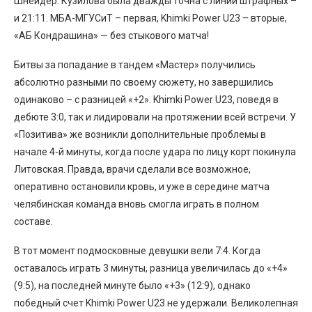
Шнейдер. Кузилова была дважды точна с линии штрафных –
и 21:11. МБА-МГУСиТ – первая, Khimki Power U23 – вторые,
«АБ Кондрашина» — без стыкового матча!
Битвы за попадание в тандем «Мастер» получились
абсолютно разными по своему сюжету, но завершились
одинаково – с разницей «+2». Khimki Power U23, поведя в
дебюте 3:0, так и лидировали на протяжении всей встречи. У
«Позитива» же возникли дополнительные проблемы в
начале 4-й минуты, когда после удара по лицу корт покинула
Литовская. Правда, врачи сделали все возможное,
оперативно остановили кровь, и уже в середине матча
челябинская команда вновь смогла играть в полном
составе.
В тот момент подмосковные девушки вели 7:4. Когда
оставалось играть 3 минуты, разница увеличилась до «+4»
(9:5), на последней минуте было «+3» (12:9), однако
победный счет Khimki Power U23 не удержали. Великолепная