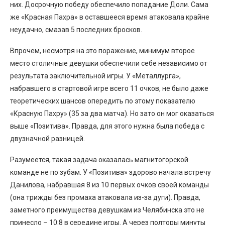
них. Досрочную победу обеспечило попадание Доли. Сама
же «Красная Пахра» в оставшееся время атаковала крайне
неудачно, смазав 5 последних бросков.
Впрочем, несмотря на это поражение, минимум второе
место столичные девушки обеспечили себе независимо от
результата заключительной игры. У «Металлурга»,
набравшего в стартовой игре всего 11 очков, не было даже
теоретических шансов опередить по этому показателю
«Красную Пахру» (35 за два матча). Но зато он мог оказаться
выше «Позитива». Правда, для этого нужна была победа с
двузначной разницей.
Разумеется, такая задача оказалась магнитогорской
команде не по зубам. У «Позитива» здорово начала встречу
Данилова, набравшая 8 из 10 первых очков своей команды
(она трижды без промаха атаковала из-за дуги). Правда,
заметного преимущества девушкам из Челябинска это не
принесло – 10:8 в середине игры. А через полторы минуты