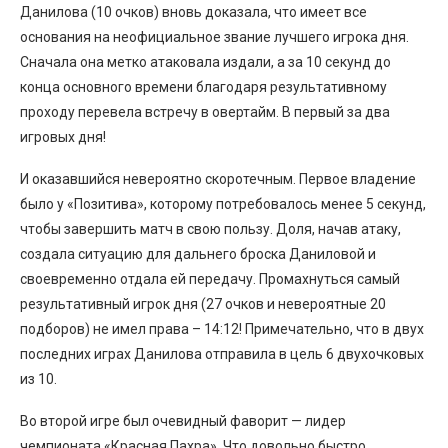
Данилова (10 очков) вновь доказала, что имеет все
основания на неофициальное звание лучшего игрока дня.
Сначала она метко атаковала издали, а за 10 секунд до
конца основного времени благодаря результативному
проходу перевела встречу в овертайм. В первый за два
игровых дня!
И оказавшийся невероятно скоротечным. Первое владение
было у «Позитива», которому потребовалось менее 5 секунд,
чтобы завершить матч в свою пользу. Доля, начав атаку,
создала ситуацию для дальнего броска Даниловой и
своевременно отдала ей передачу. Промахнуться самый
результативный игрок дня (27 очков и невероятные 20
подборов) не имел права – 14:12! Примечательно, что в двух
последних играх Данилова отправила в цель 6 двухочковых
из 10.
Во второй игре был очевидный фаворит — лидер
чемпионата «Красная Пахра». Что довольно быстро