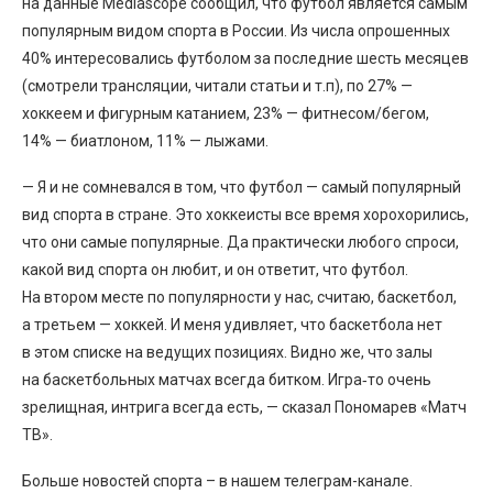
на данные Mediascope сообщил, что футбол является самым
популярным видом спорта в России. Из числа опрошенных
40% интересовались футболом за последние шесть месяцев
(смотрели трансляции, читали статьи и т.п), по 27% —
хоккеем и фигурным катанием, 23% — фитнесом/бегом,
14% — биатлоном, 11% — лыжами.
— Я и не сомневался в том, что футбол — самый популярный
вид спорта в стране. Это хоккеисты все время хорохорились,
что они самые популярные. Да практически любого спроси,
какой вид спорта он любит, и он ответит, что футбол.
На втором месте по популярности у нас, считаю, баскетбол,
а третьем — хоккей. И меня удивляет, что баскетбола нет
в этом списке на ведущих позициях. Видно же, что залы
на баскетбольных матчах всегда битком. Игра‑то очень
зрелищная, интрига всегда есть, — сказал Пономарев «Матч
ТВ».
Больше новостей спорта – в нашем телеграм-канале.