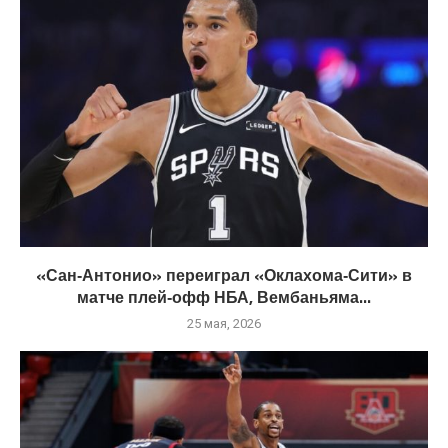
«Сан‑Антонио» переиграл «Оклахома‑Сити» в
матче плей‑офф НБА, Вембаньяма...
25 мая, 2026