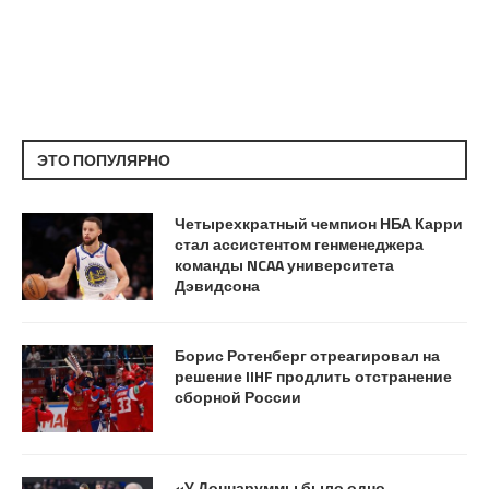
ЭТО ПОПУЛЯРНО
Четырехкратный чемпион НБА Карри
стал ассистентом генменеджера
команды NCAA университета
Дэвидсона
Борис Ротенберг отреагировал на
решение IIHF продлить отстранение
сборной России
«У Доннаруммы было одно