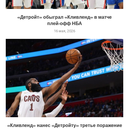
«Детройт» обыграл «Кливленд» в матче
плей‑офф НБА
16 мая, 2026
«Кливленд» нанес «Детройту» третье поражение