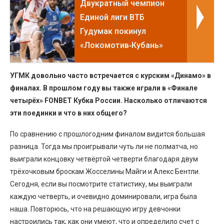
Двукратный чемпион
Единой лиги ВТБ
Гудумак покинул
«Локомотив‑Кубань»
УГМК довольно часто встречается с курским «Динамо» в
финалах. В прошлом году вы также играли в «Финале
четырёх» FONBET Кубка России. Насколько отличаются
эти поединки и что в них общего?
По сравнению с прошлогодним финалом видится большая
разница. Тогда мы проигрывали чуть ли не полматча, но
выиграли концовку четвёртой четверти благодаря двум
трёхочковым броскам Жосселины Майги и Алекс Бентли.
Сегодня, если вы посмотрите статистику, мы выиграли
каждую четверть, и очевидно доминировали, игра была
наша. Повторюсь, что на решающую игру девчонки
настроились так, как они умеют, что и определило счет с