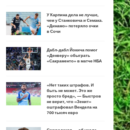
У Карпина дела не лучше,
чем у Станковича и Семака.
«Динамо» потеряло очки
в Сочи
Дабл‑дабл Йокича помог
«Денверу» обыграть
«Сакраменто» в матче НБА
«Нет таких штрафов. И
быть не может. Это же
просто бред», — Быстров
не верит, что «Зенит»
оштрафовал Вендела на
700 тысяч евро
Смородская — об уходе