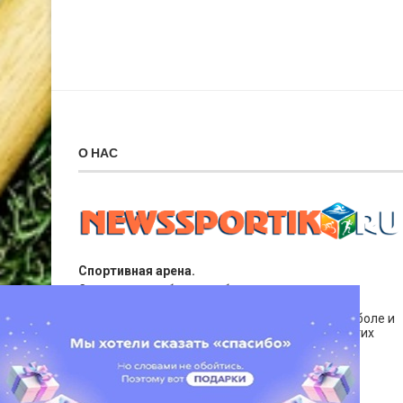
О НАС
Спортивная арена.
Спортивные события, собранные нашими
корреспондентами со всего земного шара. Мы
публикуем новости о футболе и хоккее, баскетболе и
теннисе. Также актуальная информация о других
видах спорта.