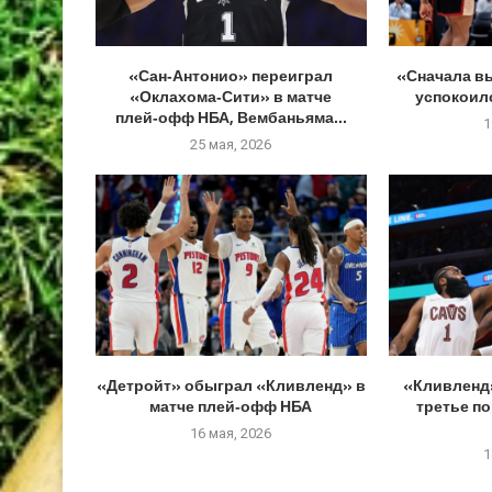
«Сан‑Антонио» переиграл
«Сначала в
«Оклахома‑Сити» в матче
успокоилс
плей‑офф НБА, Вембаньяма...
1
25 мая, 2026
«Детройт» обыграл «Кливленд» в
«Кливленд
матче плей‑офф НБА
третье п
16 мая, 2026
1