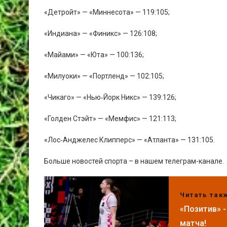
«Детройт» — «Миннесота» — 119:105;
«Индиана» — «Финикс» — 126:108;
«Майами» — «Юта» — 100:136;
«Милуоки» — «Портленд» — 102:105;
«Чикаго» — «Нью‑Йорк Никс» — 139:126;
«Голден Стэйт» — «Мемфис» — 121:113;
«Лос‑Анджелес Клипперс» — «Атланта» — 131:105.
Больше новостей спорта – в нашем телеграм-канале.
Читать так
«Позитив» 
матча!