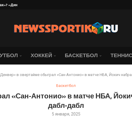
ак»? «Динамо» и «Локо»...
может быть подписан сегодня...
в 1/8 финала
Андрева проиграла со...
да идет «Локомотив»....
я на матч с московским...
ате. Ведь...
ллиона рублей
найдер обыграла со...
УТБОЛ
ХОККЕЙ
БАСКЕТБОЛ
ТЕННИ
«Денвер» в овертайме обыграл «Сан‑Антонио» в матче НБА, Йокич набра
Баскетбол
ал «Сан‑Антонио» в матче НБА, Йоки
дабл‑дабл
5 января, 2025