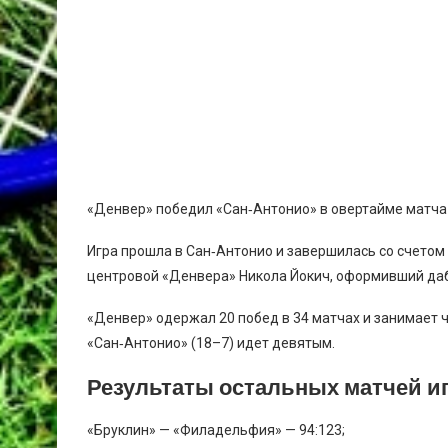
«Денвер» победил «Сан‑Антонио» в овертайме матча
Игра прошла в Сан‑Антонио и завершилась со счетом
центровой «Денвера» Никола Йокич, оформивший дабл
«Денвер» одержал 20 побед в 34 матчах и занимает 
«Сан‑Антонио» (18–7) идет девятым.
Результаты остальных матчей иг
«Бруклин» — «Филадельфия» — 94:123;