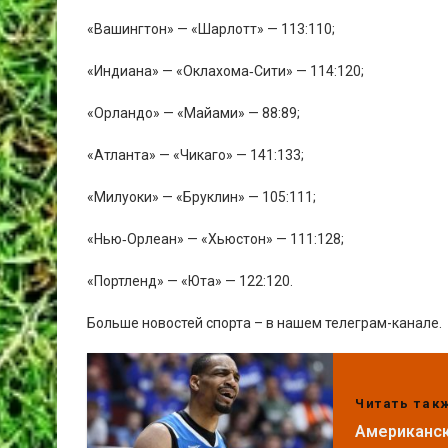
«Вашингтон» — «Шарлотт» — 113:110;
«Индиана» — «Оклахома‑Сити» — 114:120;
«Орландо» — «Майами» — 88:89;
«Атланта» — «Чикаго» — 141:133;
«Милуоки» — «Бруклин» — 105:111;
«Нью‑Орлеан» — «Хьюстон» — 111:128;
«Портленд» — «Юта» — 122:120.
Больше новостей спорта – в нашем телеграм-канале.
Читать так
Американск