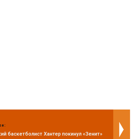
же:
ий баскетболист Хантер покинул «Зенит»