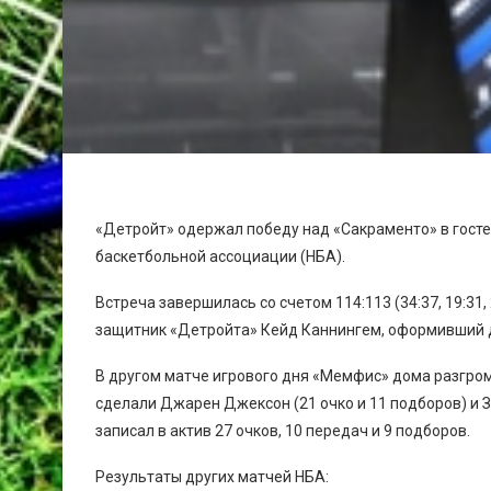
«Детройт» одержал победу над «Сакраменто» в гост
баскетбольной ассоциации (НБА).
Встреча завершилась со счетом 114:113 (34:37, 19:31
защитник «Детройта» Кейд Каннингем, оформивший да
В другом матче игрового дня «Мемфис» дома разгром
сделали Джарен Джексон (21 очко и 11 подборов) и З
записал в актив 27 очков, 10 передач и 9 подборов.
Результаты других матчей НБА: