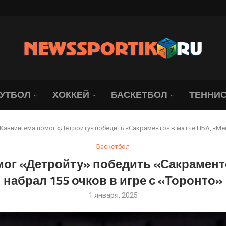
нодар» всё-таки победил...
 рассказал, что его...
». Даку — лихач,...
лемным для «Локомотива»
 чемпионов...
 XIII летней Спартакиады...
оссии со...
УТБОЛ
ХОККЕЙ
БАСКЕТБОЛ
ТЕННИ
Каннингема помог «Детройту» победить «Сакраменто» в матче НБА, «Мем
Баскетбол
мог «Детройту» победить «Сакрамент
набрал 155 очков в игре с «Торонто»
1 января, 2025