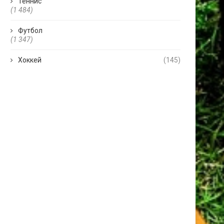
Теннис
(1 484)
Футбол
(1 347)
Хоккей
(145)