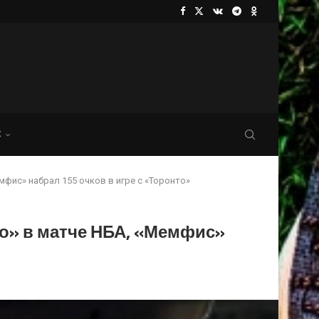
С
фис» набрал 155 очков в игре с «Торонто»
о» в матче НБА, «Мемфис»