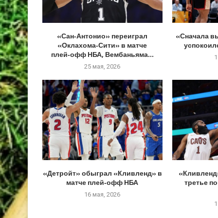
«Сан‑Антонио» переиграл
«Сначала в
«Оклахома‑Сити» в матче
успокоилс
плей‑офф НБА, Вембаньяма...
1
25 мая, 2026
«Детройт» обыграл «Кливленд» в
«Кливленд
матче плей‑офф НБА
третье п
16 мая, 2026
1