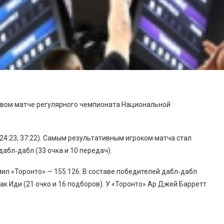
евом матче регулярного чемпионата Национальной
, 24:23, 37:22). Самым результативным игроком матча стал
бл‑дабл (33 очка и 10 передач).
ил «Торонто» — 155:126. В составе победителей дабл‑дабл
ак Иди (21 очко и 16 подборов). У «Торонто» Ар Джей Барретт