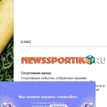
О НАС
Спортивная арена.
Спортивные события, собранные нашими
корреспондентами со всего земного шара. Мы
публикуем новости о футболе и хоккее, баскетболе и
теннисе. Также актуальная информация о других
видах спорта.