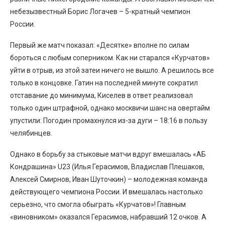
небезызвестный Борис Логачев – 5-кратный чемпион
России.
Первый же матч показал: «Десятке» вполне по силам
бороться с любым соперником. Как ни старался «Курчатов»
уйти в отрыв, из этой затеи ничего не вышло. А решилось все
только в концовке. Гатин на последней минуте сократил
отставание до минимума, Киселев в ответ реализовал
только один штрафной, однако москвичи шанс на овертайм
упустили: Погодин промахнулся из-за дуги – 18:16 в пользу
челябинцев.
Однако в борьбу за стыковые матчи вдруг вмешалась «АБ
Кондрашина» U23 (Илья Герасимов, Владислав Плешаков,
Алексей Смирнов, Иван Шуточкин) – молодежная команда
действующего чемпиона России. И вмешалась настолько
серьезно, что смогла обыграть «Курчатов»! Главным
«виновником» оказался Герасимов, набравший 12 очков. А