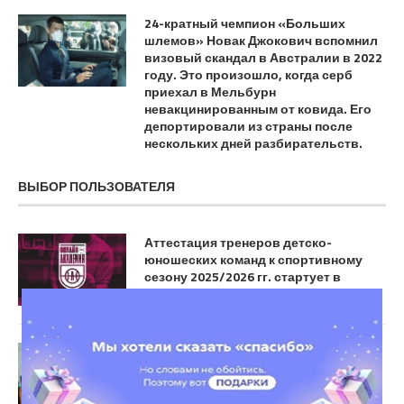
24-кратный чемпион «Больших
шлемов» Новак Джокович вспомнил
визовый скандал в Австралии в 2022
году. Это произошло, когда серб
приехал в Мельбурн
невакцинированным от ковида. Его
депортировали из страны после
нескольких дней разбирательств.
ВЫБОР ПОЛЬЗОВАТЕЛЯ
Аттестация тренеров детско-
юношеских команд к спортивному
сезону 2025/2026 гг. стартует в
августе
Рекордсмен АПЛ Милнер взял 20-й
номер в «Брайтоне» в память о Жоте