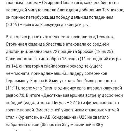
главным героем – Смирнов. После того, как челябинцы на
последней минуте повели благодаря добиванию Темникова,
он принес петербуржцам победу дальним попаданием
(20:19) – всего за 3 секунды до конца игры!
Вот только развить этот успех не позволила «Десятка».
Столичная команда блестяще атаковала со средней
дистанции, реализовав 72 процента бросков (18 из 25).
Солировал же Гатин: набрав 13 очков (11 попаданий с игры
из 14), он повторил снайперский рекорд текущего
чемпионата, принадлежавший… лидеру соперников
Герасимову. Еще на 6-й минуте на табло было равенство
(11:11), после чего Гатин в одиночку организовал ключевой
рывок 7:0. В итоге «Десятка» завершила встречу досрочной
победой (издали попал Пигуль – 22:15) и финишировала в
группе первой. Вместе с ней участником стыковых матчей
стал «Курчатов», а «АБ Кондрашина» U23 не хватило
набранных очков (35 против 39 у москвичей и 38 у