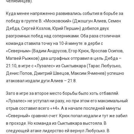
челябинцев).
Куда менее напряженно развивались события в борьбе за
победу в группе В: «Московский» (Джошгун Алиев, Семен
Дебда, Сергей Козлов, Юрий Першин) добился двух
разгромных побед над соперниками. Оба раза столичная
команда ставила точку на 10-й минуте: в дерби с
«Северным» (Вадим Андрусов, Егор Крюк, Ярослав Осипов,
Матвей Рыжков) два штрафных отправил в цель Дебда –
21:10, в игре с «Лузалес» из Сыктывкара (Тарас Любусько,
Денис Попов, Дмитрий Швецов, Максим Ячменев) успешно
атаковал издали дуги Алиев – 21:8.
Зато в игре за второе место борьбы было хоть отбавляй.
«Лузалес» не уступал ни разу, но при этом его максимальный
отрыв составил всего «+4». А в начале последней минуты
«Северный» сравнял счет: Крюк попал издали и тут же забил
в проходе. Но команда из Сыктывкара выстояла. В
следующей атаке лидерство ей вернул Любусько. В