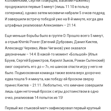
Коломенский, Сергей Плакущев, Василий Рыженко)
продержался первые 5 минут (лишь 11:10 в пользу
соперника), однако затем москвичи набрали 5 очков подряд.
И завершили встречу победой уже на 8-й минуте, когда два
штрафных реализовал Алексиевич – 21:14.
Еще меньше борьбы было в группе D. Прошло всего 5 минут,
а отрыв Khimki Power (Евгений Дубровин, Данил Киктев,
Александр Черевко, Иван Чиганов) уже оказался
двузначным – 14:4. В какой-то момент «Большой» (Илья
Бруев, Сергей Бурмистров, Кирилл Зыков, Роман Сытенский)
смог сократить его до «-7», но шансов спасти игру у него не
было. Подмосковная команда также взяла верх досрочно:
едва пошла 9-я минута, как победу ей броском сверху
принес Киктев – 21:11. Любопытно, что химчане совершили
лишь один неточный бросок с игры достоинством в одно
очко, реализовав 14 попыток из 15!
Первый же стыковой матч зафиксировал первый крупный