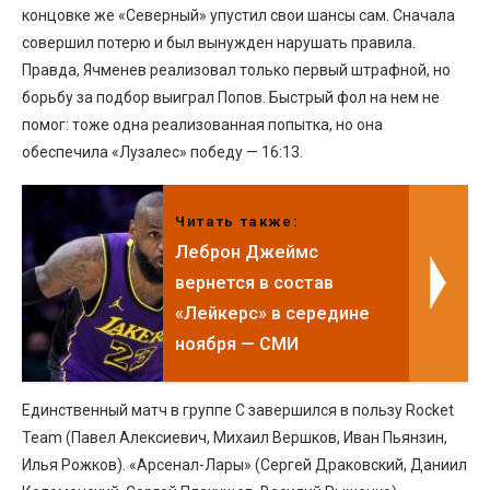
концовке же «Северный» упустил свои шансы сам. Сначала
совершил потерю и был вынужден нарушать правила.
Правда, Ячменев реализовал только первый штрафной, но
борьбу за подбор выиграл Попов. Быстрый фол на нем не
помог: тоже одна реализованная попытка, но она
обеспечила «Лузалес» победу — 16:13.
Читать также:
Леброн Джеймс
вернется в состав
«Лейкерс» в середине
ноября — СМИ
Единственный матч в группе С завершился в пользу Rocket
Team (Павел Алексиевич, Михаил Вершков, Иван Пьянзин,
Илья Рожков). «Арсенал-Лары» (Сергей Драковский, Даниил