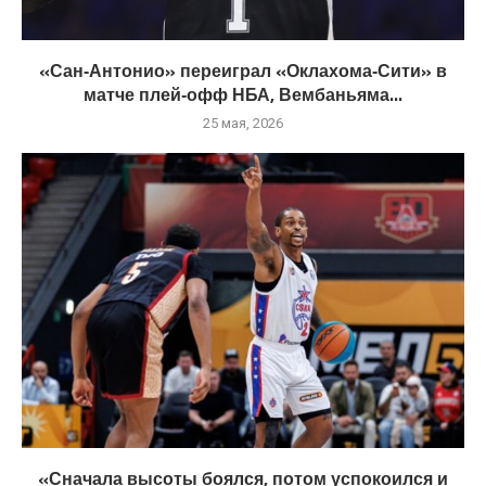
«Сан‑Антонио» переиграл «Оклахома‑Сити» в
матче плей‑офф НБА, Вембаньяма...
25 мая, 2026
«Сначала высоты боялся, потом успокоился и