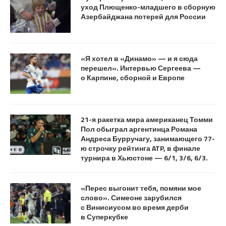
уход Плющенко-младшего в сборную
Азербайджана потерей для России
«Я хотел в «Динамо» — и я сюда
перешел». Интервью Сергеева —
о Карпине, сборной и Европе
21-я ракетка мира американец Томми
Пол обыграл аргентинца Романа
Андреса Бурручагу, занимающего 77-
ю строчку рейтинга ATP, в финале
турнира в Хьюстоне — 6/1, 3/6, 6/3.
«Перес выгонит тебя, помяни мое
слово». Симеоне зарубился
с Винисиусом во время дерби
в Суперкубке