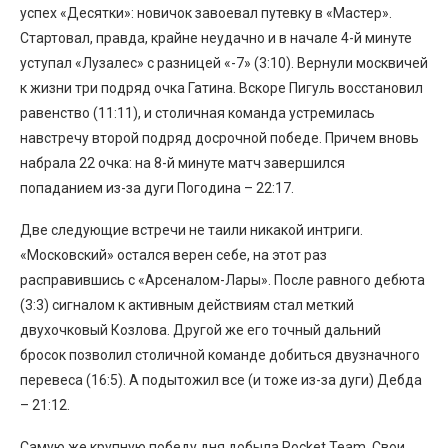
успех «Десятки»: новичок завоевал путевку в «Мастер».
Стартовал, правда, крайне неудачно и в начале 4-й минуте
уступал «Лузалес» с разницей «-7» (3:10). Вернули москвичей
к жизни три подряд очка Гатина. Вскоре Пигуль восстановил
равенство (11:11), и столичная команда устремилась
навстречу второй подряд досрочной победе. Причем вновь
набрала 22 очка: на 8-й минуте матч завершился
попаданием из-за дуги Погодина – 22:17.
Две следующие встречи не таили никакой интриги.
«Московский» остался верен себе, на этот раз
расправившись с «Арсеналом-Лары». После равного дебюта
(3:3) сигналом к активным действиям стал меткий
двухочковый Козлова. Другой же его точный дальний
бросок позволил столичной команде добиться двузначного
перевеса (16:5). А подытожил все (и тоже из-за дуги) Дебда
– 21:12.
Самую же крупную победу дня добыла Rocket Team. Свои