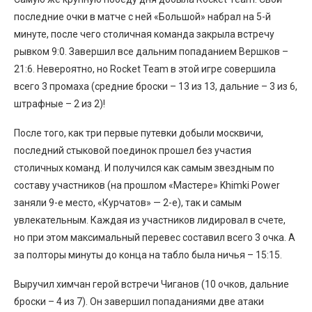
последние очки в матче с ней «Большой» набрал на 5-й
минуте, после чего столичная команда закрыла встречу
рывком 9:0. Завершил все дальним попаданием Вершков –
21:6. Невероятно, но Rocket Team в этой игре совершила
всего 3 промаха (средние броски – 13 из 13, дальние – 3 из 6,
штрафные – 2 из 2)!
После того, как три первые путевки добыли москвичи,
последний стыковой поединок прошел без участия
столичных команд. И получился как самым звездным по
составу участников (на прошлом «Мастере» Khimki Power
заняли 9-е место, «Курчатов» — 2-е), так и самым
увлекательным. Каждая из участников лидировал в счете,
но при этом максимальный перевес составил всего 3 очка. А
за полторы минуты до конца на табло была ничья – 15:15.
Выручил химчан герой встречи Чиганов (10 очков, дальние
броски – 4 из 7). Он завершил попаданиями две атаки