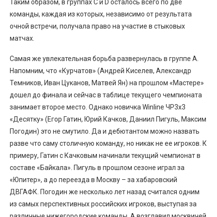
Таким образом, в группах С и D осталось всего по две
команды, каждая из которых, независимо от результата
очной встречи, получала право на участие в стыковых
матчах.
Самая же увлекательная борьба развернулась в группе А.
Напомним, что «Курчатов» (Андрей Киселев, Александр
Темников, Иван Цуканов, Матвей Ян) на прошлом «Мастере»
дошел до финала и сейчас в таблице текущего чемпионата
занимает второе место. Однако новичка Winline ЧР3х3
«Десятку» (Егор Гатин, Юрий Качков, Даниил Пигуль, Максим
Погодин) это не смутило. Да и дебютантом можно назвать
разве что саму столичную команду, но никак не ее игроков. К
примеру, Гатин с Качковым начинали текущий чемпионат в
составе «Байкала». Пигуль в прошлом сезоне играл за
«Юпитер», а до переезда в Москву – за хабаровский
ДВГАФК. Погодин же несколько лет назад считался одним
из самых перспективных российских игроков, выступая за
различные нижегородские команды. А возглавил москвичей