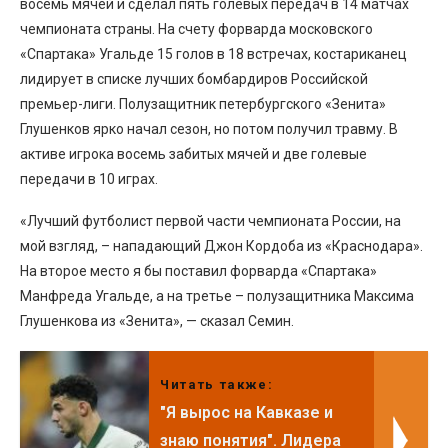
восемь мячей и сделал пять голевых передач в 14 матчах
чемпионата страны. На счету форварда московского
«Спартака» Угальде 15 голов в 18 встречах, костариканец
лидирует в списке лучших бомбардиров Российской
премьер-лиги. Полузащитник петербургского «Зенита»
Глушенков ярко начал сезон, но потом получил травму. В
активе игрока восемь забитых мячей и две голевые
передачи в 10 играх.
«Лучший футболист первой части чемпионата России, на
мой взгляд, – нападающий Джон Кордоба из «Краснодара».
На второе место я бы поставил форварда «Спартака»
Манфреда Угальде, а на третье – полузащитника Максима
Глушенкова из «Зенита», — сказал Семин.
Читать также:
"Я вырос на Кавказе и
знаю понятия". Лидера