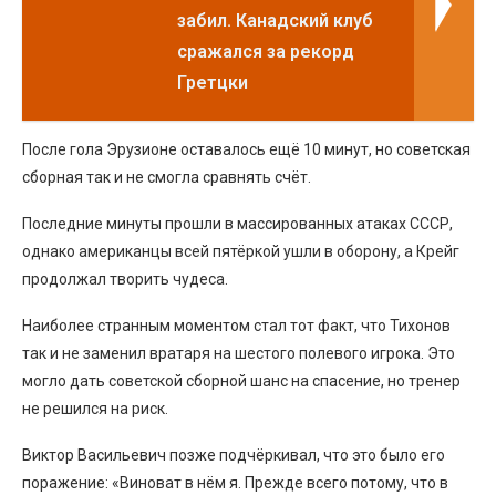
забил. Канадский клуб
сражался за рекорд
Гретцки
После гола Эрузионе оставалось ещё 10 минут, но советская
сборная так и не смогла сравнять счёт.
Последние минуты прошли в массированных атаках СССР,
однако американцы всей пятёркой ушли в оборону, а Крейг
продолжал творить чудеса.
Наиболее странным моментом стал тот факт, что Тихонов
так и не заменил вратаря на шестого полевого игрока. Это
могло дать советской сборной шанс на спасение, но тренер
не решился на риск.
Виктор Васильевич позже подчёркивал, что это было его
поражение: «Виноват в нём я. Прежде всего потому, что в