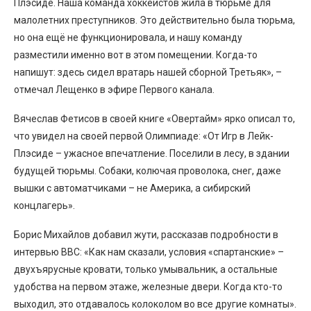
Плэсиде. Наша команда хоккеистов жила в тюрьме для
малолетних преступников. Это действительно была тюрьма,
но она ещё не функционировала, и нашу команду
разместили именно вот в этом помещении. Когда-то
напишут: здесь сидел вратарь нашей сборной Третьяк», –
отмечал Лещенко в эфире Первого канала.
Вячеслав Фетисов в своей книге «Овертайм» ярко описал то,
что увидел на своей первой Олимпиаде: «От Игр в Лейк-
Плэсиде – ужасное впечатление. Поселили в лесу, в здании
будущей тюрьмы. Собаки, колючая проволока, снег, даже
вышки с автоматчиками – не Америка, а сибирский
концлагерь».
Борис Михайлов добавил жути, рассказав подробности в
интервью BBC: «Как нам сказали, условия «спартанские» –
двухъярусные кровати, только умывальник, а остальные
удобства на первом этаже, железные двери. Когда кто-то
выходил, это отдавалось колоколом во все другие комнаты».