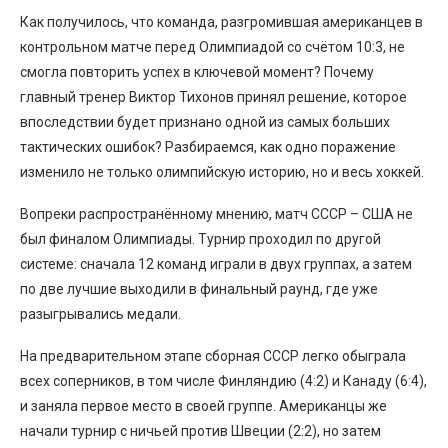
Как получилось, что команда, разгромившая американцев в
контрольном матче перед Олимпиадой со счётом 10:3, не
смогла повторить успех в ключевой момент? Почему
главный тренер Виктор Тихонов принял решение, которое
впоследствии будет признано одной из самых больших
тактических ошибок? Разбираемся, как одно поражение
изменило не только олимпийскую историю, но и весь хоккей.
Вопреки распространённому мнению, матч СССР – США не
был финалом Олимпиады. Турнир проходил по другой
системе: сначала 12 команд играли в двух группах, а затем
по две лучшие выходили в финальный раунд, где уже
разыгрывались медали.
На предварительном этапе сборная СССР легко обыграла
всех соперников, в том числе Финляндию (4:2) и Канаду (6:4),
и заняла первое место в своей группе. Американцы же
начали турнир с ничьей против Швеции (2:2), но затем