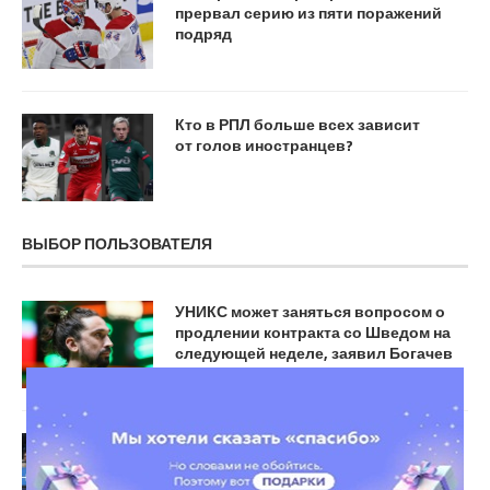
прервал серию из пяти поражений
подряд
Кто в РПЛ больше всех зависит
от голов иностранцев?
ВЫБОР ПОЛЬЗОВАТЕЛЯ
УНИКС может заняться вопросом о
продлении контракта со Шведом на
следующей неделе, заявил Богачев
Соболев забил и отдал. «Зенит»
показал солидный футбол, обыграл
«Динамо» и продолжает погоню за