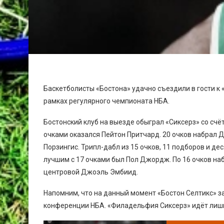
Баскетболисты «Бостона» удачно съездили в гости к
рамках регулярного чемпионата НБА.
Бостонский клуб на выезде обыграл «Сиксерз» со счё
очками оказался Пейтон Притчард. 20 очков набрал Д
Порзингис. Трипл-дабл из 15 очков, 11 подборов и 
лучшим с 17 очками был Пол Джордж. По 16 очков наб
центровой Джоэль Эмбиид.
Напомним, что на данный момент «Бостон Селтикс» з
конференции НБА. «Филадельфия Сиксерз» идёт лишь 