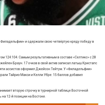
 «Филадельфии» и одержали свою четвёртую кряду победу в
том 124:104. Самым результативным в составе «Селтикс» с 28
жейлен Браун. 17 очков в свой актив записал латыш Кристапс
десяти ассистов оформил Джейсон Тейтум. У «Филадельфии»
рали Тайриз Макси и Келли Убре. 15 баллов добавил
анимает вторую строчку в турнирной таблице Восточной
на 12-й позиции на Востоке.