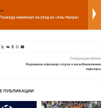
же:
Роналду намекнул на уход из «Аль-Насра»
Следующая запись
Кержаков опроверг слухи о возобновлении
карьеры
Е ПУБЛИКАЦИИ