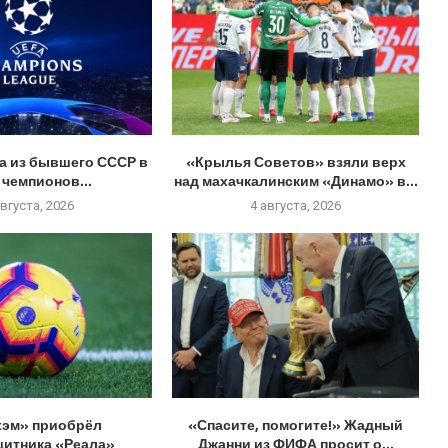
а из бывшего СССР в
«Крылья Советов» взяли верх
 чемпионов...
над махачкалинским «Динамо» в...
августа, 2026
4 августа, 2026
эм» приобрёл
«Спасите, помогите!» Жадный
щитника «Реала»
Джанни из ФИФА просит о...