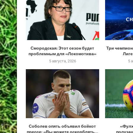
Смородская: Этот сезон будет
Три чемпион
проблемным для «Локомотива»
Лиге
5 августа, 2026
5 
Соболев опять объявил бойкот
«Фулх
прессе: «Вы можете оскорблять...
полуза