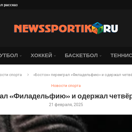
 рассказал, что его...
». Даку — лихач,...
лемным для «Локомотива»
 чемпионов...
 XIII летней Спартакиады...
оссии со...
овый...
хачкалинским «Динамо» в...
е: «Вы можете оскорблять...
УТБОЛ
ХОККЕЙ
БАСКЕТБОЛ
ТЕННИ
ости спорта
«Бостон» переиграл «Филадельфию» и одержал четвё
Новости спорта
рал «Филадельфию» и одержал четвёр
21 февраля, 2025