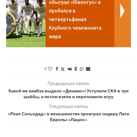
обыграл «Ювентус» и
пробился в
четвертьфинал
Клубного чемпионата
мира
0
Предыдущая запись
Какой же камбэк выдало «Динамо»! Уступали СКА в три
шайбы, а потом взяли и переломили игру
Следующая запись
«Реал Сосьедад» в меньшинстве проиграл лидеру Лиги
Европы «Лацио»