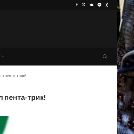
С
л пента-трик!
 пента-трик!