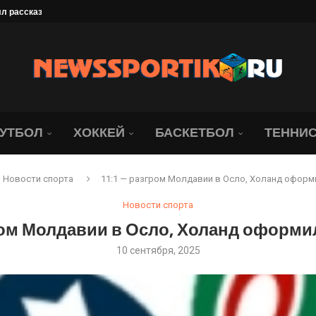
 рассказал, что его...
». Даку — лихач,...
лемным для «Локомотива»
 чемпионов...
 XIII летней Спартакиады...
оссии со...
овый...
хачкалинским «Динамо» в...
е: «Вы можете оскорблять...
УТБОЛ
ХОККЕЙ
БАСКЕТБОЛ
ТЕННИ
Новости спорта
11:1 — разгром Молдавии в Осло, Холанд оформи
Новости спорта
ром Молдавии в Осло, Холанд оформил
10 сентября, 2025