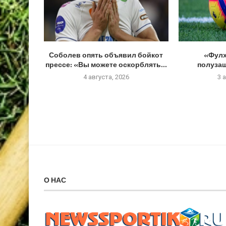
Соболев опять объявил бойкот
«Фулх
прессе: «Вы можете оскорблять...
полуза
4 августа, 2026
3 
О НАС