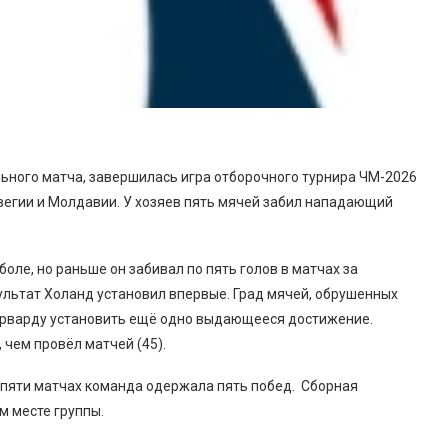
льного матча, завершилась игра отборочного турнира ЧМ-2026
вегии и Молдавии. У хозяев пять мячей забил нападающий
оле, но раньше он забивал по пять голов в матчах за
зультат Холанд установил впервые. Град мячей, обрушенных
орварду установить ещё одно выдающееся достижение.
 чем провёл матчей (45).
 в пяти матчах команда одержала пять побед. Сборная
м месте группы.