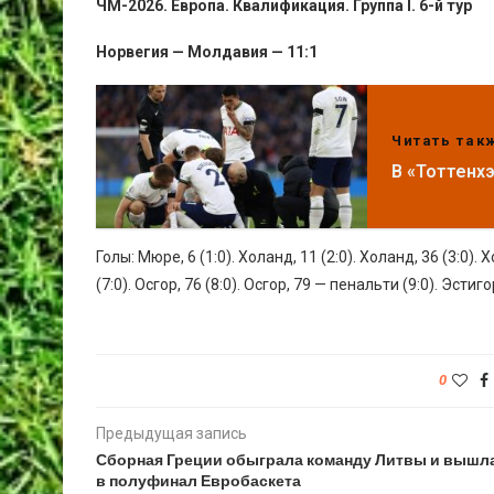
ЧМ-2026. Европа. Квалификация. Группа I. 6-й тур
Норвегия — Молдавия — 11:1
Читать так
В «Тоттенх
Голы: Мюре, 6 (1:0). Холанд, 11 (2:0). Холанд, 36 (3:0). Х
(7:0). Осгор, 76 (8:0). Осгор, 79 — пенальти (9:0). Эстиго
0
Предыдущая запись
Сборная Греции обыграла команду Литвы и вышл
в полуфинал Евробаскета