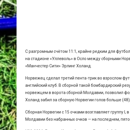
С разгромным счётом 11:1, крайне редким для футбо
на стадионе «Уллеволь» в Осло между сборными Нор
«Манчестер Сити» Эрлинг Холанд.
Норвежец сделал третий пента-трик во взрослом футб
английский клуб. В сборной такой бомбардирский ре
норвежцем в ворота сборной Молдавии, позволил ф
Холанд забил за сборную Норвегии голов больше (48),
Сборная Норвегии с 15 очками возглавляет группу I,
Молдавии без набранных очков — на последнем, пято