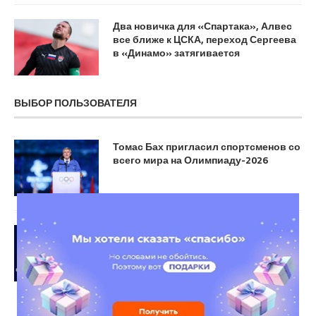
Два новичка для «Спартака», Алвес
все ближе к ЦСКА, переход Сергеева
в «Динамо» затягивается
ВЫБОР ПОЛЬЗОВАТЕЛЯ
Томас Бах пригласил спортсменов со
всего мира на Олимпиаду-2026
«Бавария» в конце второго тайма
вырвала победу у «Реала»,
оставшегося вдесятером, и вышла в
полуфинал. Все пары 1/2 Лиги
чемпионов