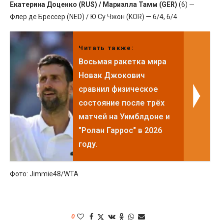
Екатерина Доценко (RUS) / Мариэлла Тамм (GER)
(6) —
Флер де Брессер (NED) / Ю Су Чжон (KOR) — 6/4, 6/4
Читать также:
Восьмая ракетка мира
Новак Джокович
сравнил физическое
состояние после трёх
матчей на Уимблдоне и
"Ролан Гаррос" в 2026
году.
Фото: Jimmie48/WTA
0