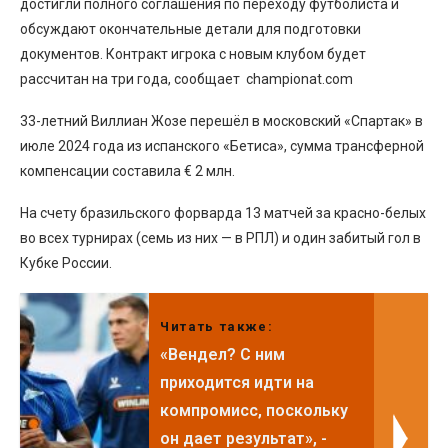
достигли полного соглашения по переходу футболиста и
обсуждают окончательные детали для подготовки
документов. Контракт игрока с новым клубом будет
рассчитан на три года, сообщает championat.com
33-летний Виллиан Жозе перешёл в московский «Спартак» в
июле 2024 года из испанского «Бетиса», сумма трансферной
компенсации составила € 2 млн.
На счету бразильского форварда 13 матчей за красно-белых
во всех турнирах (семь из них — в РПЛ) и один забитый гол в
Кубке России.
Читать также:
«Вендел? С ним
приходится идти на
компромисс, поскольку
он дает результат», -