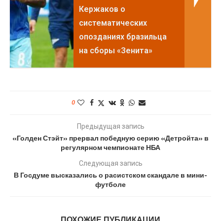
Кержаков о
систематических
опозданиях бразильца
на сборы «Зенита»
0
Предыдущая запись
«Голден Стэйт» прервал победную серию «Детройта» в
регулярном чемпионате НБА
Следующая запись
В Госдуме высказались о расистском скандале в мини-
футболе
ПОХОЖИЕ ПУБЛИКАЦИИ