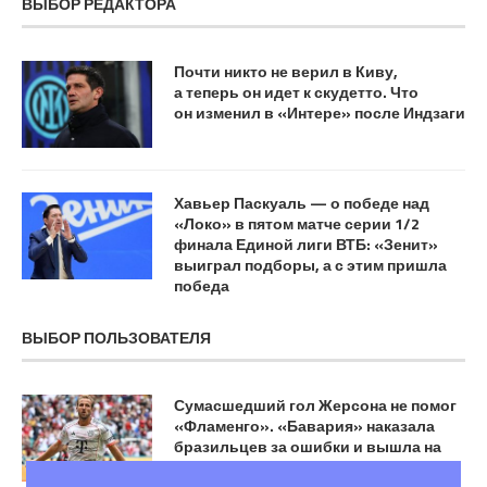
ВЫБОР РЕДАКТОРА
Почти никто не верил в Киву,
а теперь он идет к скудетто. Что
он изменил в «Интере» после Индзаги
Хавьер Паскуаль — о победе над
«Локо» в пятом матче серии 1/2
финала Единой лиги ВТБ: «Зенит»
выиграл подборы, а с этим пришла
победа
ВЫБОР ПОЛЬЗОВАТЕЛЯ
Сумасшедший гол Жерсона не помог
«Фламенго». «Бавария» наказала
бразильцев за ошибки и вышла на
«ПСЖ»