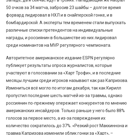
50 очков за 34 матча, забросив 23 шайбы – долгое время
форвард лидировал в НХЛ и в снайперской гонке, и в
бомбардирской. А эксперты тем временем стали выпускать
различные списки претендентов на индивидуальные
награды, и россиянин в большинстве из них лидировал
среди номинантов на MVP регулярного чемпионата.
Авторитетное американское издание ESPN регулярно
публикует результаты опроса журналистов, которые
участвуют в голосовании за «Харт Трофи», и в последние
месяцы лучшим среди игроков называют как раз Капризова.
Измениться всё могло по итогам декабря, так как Кирилл
пропустил последние шесть матчей из-за травмы, однако
россиянин по-прежнему опережает конкурентов по мнению
американских инсайдеров. Только раньше у него было 88%
голосов за первое место, а из-за повреждения их
количество сократилось до 37%. «Резкий рост Маккиннона и
травма Капризова изменили облик гонки за «Харт», –