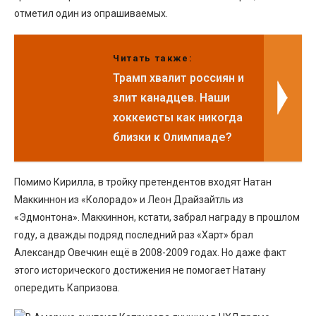
отметил один из опрашиваемых.
Читать также:
Трамп хвалит россиян и
злит канадцев. Наши
хоккеисты как никогда
близки к Олимпиаде?
Помимо Кирилла, в тройку претендентов входят Натан
Маккиннон из «Колорадо» и Леон Драйзайтль из
«Эдмонтона». Маккиннон, кстати, забрал награду в прошлом
году, а дважды подряд последний раз «Харт» брал
Александр Овечкин ещё в 2008-2009 годах. Но даже факт
этого исторического достижения не помогает Натану
опередить Капризова.