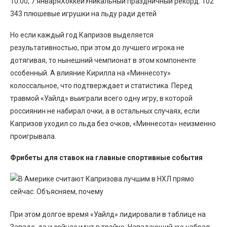
10:00, 7 январяХоккейУникальный праздничный рекорд. 102
343 плюшевые игрушки на льду ради детей
Но если каждый год Капризов выделяется
результативностью, при этом до лучшего игрока не
дотягивая, то нынешний чемпионат в этом компоненте
особенный. А влияние Кирилла на «Миннесоту»
колоссальное, что подтверждает и статистика. Перед
травмой «Уайлд» выиграли всего одну игру, в которой
россиянин не набирал очки, а в остальных случаях, если
Капризов уходил со льда без очков, «Миннесота» неизменно
проигрывала.
Фрибеты для ставок на главные спортивные события
При этом долгое время «Уайлд» лидировали в таблице на
Западе, да и сейчас идут в тройке. Нападающий же набрал