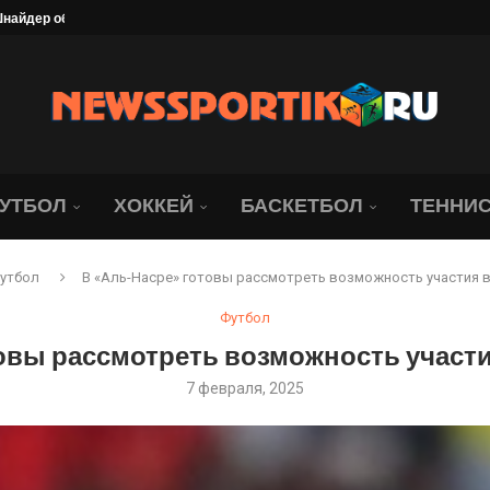
брание под угрозой. Юридическая...
ались о состоянии Джапо
в объяснил своё сенсационное...
нодар» всё-таки победил...
 рассказал, что его...
УТБОЛ
ХОККЕЙ
БАСКЕТБОЛ
ТЕННИ
утбол
В «Аль-Насре» готовы рассмотреть возможность участия в
Футбол
овы рассмотреть возможность участи
7 февраля, 2025