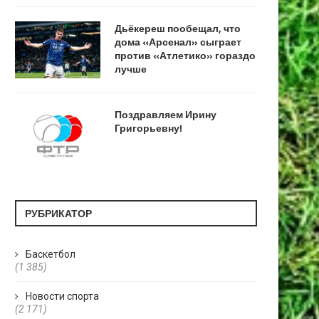
Дьёкереш пообещал, что
дома «Арсенал» сыграет
против «Атлетико» гораздо
лучше
Поздравляем Ирину
Григорьевну!
РУБРИКАТОР
Баскетбол
(1 385)
Новости спорта
(2 171)