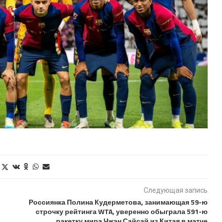
Следующая запись
Россиянка Полина Кудерметова, занимающая 59-ю
строчку рейтинга WTA, уверенно обыграла 591-ю
ракетку мира Чжэн Сайсай из Китая в матче