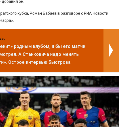
 добавил он.
атского кубка, Роман Бабаев в разговоре с РИА Новости
Насра».
же:
Зенит» родным клубом, я бы его матчи
смотрел. А Станковича надо менять
ти». Острое интервью Быстрова