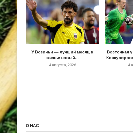
У Возиньи — лучший месяц в
Восточная у
жизни: новый...
Конкурироват
4 августа, 2026
4 
О НАС