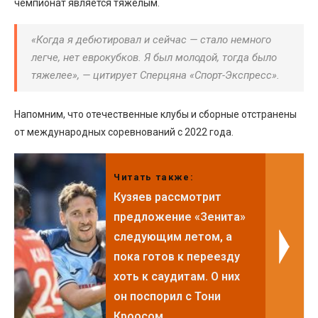
чемпионат является тяжёлым.
«Когда я дебютировал и сейчас — стало немного
легче, нет еврокубков. Я был молодой, тогда было
тяжелее», — цитирует Сперцяна «Спорт-Экспресс».
Напомним, что отечественные клубы и сборные отстранены
от международных соревнований с 2022 года.
Читать также:
Кузяев рассмотрит
предложение «Зенита»
следующим летом, а
пока готов к переезду
хоть к саудитам. О них
он поспорил с Тони
Кроосом