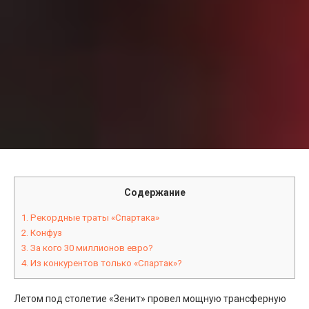
Содержание
1.
Рекордные траты «Спартака»
2.
Конфуз
3.
За кого 30 миллионов евро?
4.
Из конкурентов только «Спартак»?
Летом под столетие «Зенит» провел мощную трансферную