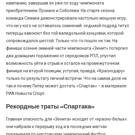
кампанию, завершив ее уже по ходу чемпионата
приобретением Лусиано и Соболева. На старте сезона
команда Семака демонстрировала настолько мощную игру,
что ни у кого не оставалось сомнений: седьмой подряд титул
питерцы завоюют без той валидольной концовки, которой
сопровождался шестой. Только что-то пошло не так. На
финише осенне-зимней части чемпионата «Зенит» потерпел
два домашних поражения от середняков РПЛ, упустил
возможность уйти в отрыв и остался на промежуточном
финише на второй позиции, уступая, правда, «Краснодару»
только по результату личной встречи. Что на самом деле не
так и почему Питер может достать «Спартак» – в материале
РИА Новости Спорт.
Рекордные траты «Спартака»
Главная опасность для «Зенита» исходит от «красно-белых»:
они набрали к перерыву ход и в последних матчах
показывали по-настоящему чемпионский футбол.