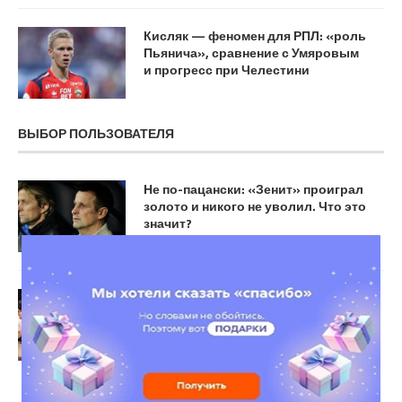
Кисляк — феномен для РПЛ: «роль
Пьянича», сравнение с Умяровым
и прогресс при Челестини
ВЫБОР ПОЛЬЗОВАТЕЛЯ
Не по-пацански: «Зенит» проиграл
золото и никого не уволил. Что это
значит?
«Мемфис» обыграл «Лос‑Анджелес
Клипперс» в матче НБА, «Бостон»
проиграл «Детройту»