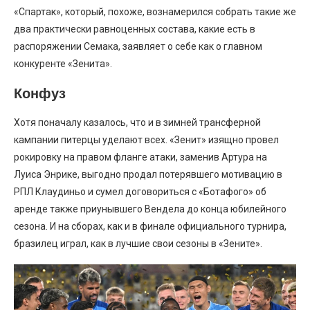
«Спартак», который, похоже, вознамерился собрать такие же
два практически равноценных состава, какие есть в
распоряжении Семака, заявляет о себе как о главном
конкуренте «Зенита».
Конфуз
Хотя поначалу казалось, что и в зимней трансферной
кампании питерцы уделают всех. «Зенит» изящно провел
рокировку на правом фланге атаки, заменив Артура на
Луиса Энрике, выгодно продал потерявшего мотивацию в
РПЛ Клаудиньо и сумел договориться с «Ботафого» об
аренде также приунывшего Вендела до конца юбилейного
сезона. И на сборах, как и в финале официального турнира,
бразилец играл, как в лучшие свои сезоны в «Зените».