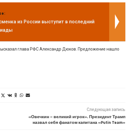
же:
сменка из России выступит в последний
пиады
 высказал глава РФС Александр Дюков. Предложение нашло
Следующая запись
«Овечкин – великий игрок». Президент Трамп
назвал себя фанатом капитана «Putin Team»