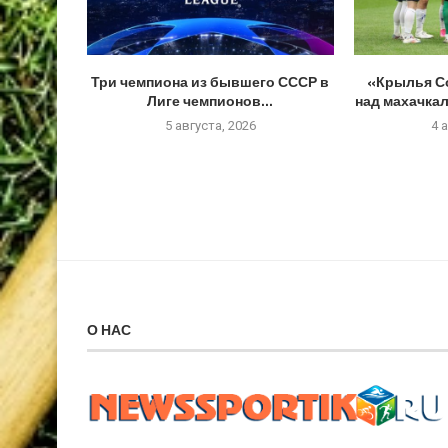
Три чемпиона из бывшего СССР в
«Крылья С
Лиге чемпионов...
над махачкал
5 августа, 2026
4 
О НАС