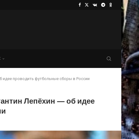
С
б идее проводить футбольные сборы в России
антин Лепёхин — об идее
ии