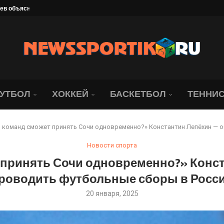
нодар» всё-таки победил...
 рассказал, что его...
». Даку — лихач,...
лемным для «Локомотива»
 чемпионов...
 XIII летней Спартакиады...
УТБОЛ
ХОККЕЙ
БАСКЕТБОЛ
ТЕННИ
 команд сможет принять Сочи одновременно?» Константин Лепёхин — о
Новости спорта
 принять Сочи одновременно?» Конст
роводить футбольные сборы в Росс
20 января, 2025