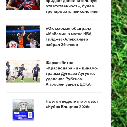
придает дополнительную
ответственность, будем
тренировать психологию»
«Оклахома» обыграла
«Майами» в матче НБА,
Гилджес‑Александер
набрал 29 очков
Жаркая битва
«Краснодара» и «Динамо»:
травма Дугласа Аугусто,
удаление Рубенса.
А трофей ушел к ЦСКА
На этой неделе стартовал
«Кубок Ельцина 2026»