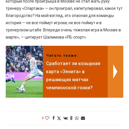
который после проигрыша в Москве не стал жать руку
тренеру «Спартака» — он проиграл, капитулировал, какое тут
благородство? На мой взгляд, это опасная для команды
история — не все поймут игроки, не все поймут и в
тренерском штабе. Впереди очень тяжелая игра в Москве в
марте», — цитирует Шалимова «РБ-спорт».
Читать также:
Сработает ли козырная
карта «Зенита» в
решающих матчах
чемпионской гонки?
0