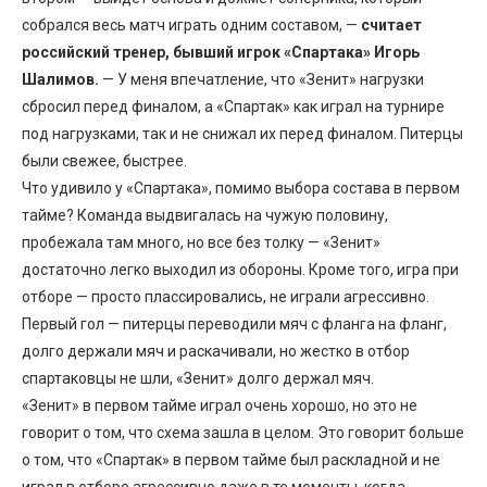
собрался весь матч играть одним составом, —
считает
российский тренер, бывший игрок «Спартака» Игорь
Шалимов.
— У меня впечатление, что «Зенит» нагрузки
сбросил перед финалом, а «Спартак» как играл на турнире
под нагрузками, так и не снижал их перед финалом. Питерцы
были свежее, быстрее.
Что удивило у «Спартака», помимо выбора состава в первом
тайме? Команда выдвигалась на чужую половину,
пробежала там много, но все без толку — «Зенит»
достаточно легко выходил из обороны. Кроме того, игра при
отборе — просто плассировались, не играли агрессивно.
Первый гол — питерцы переводили мяч с фланга на фланг,
долго держали мяч и раскачивали, но жестко в отбор
спартаковцы не шли, «Зенит» долго держал мяч.
«Зенит» в первом тайме играл очень хорошо, но это не
говорит о том, что схема зашла в целом. Это говорит больше
о том, что «Спартак» в первом тайме был раскладной и не
играл в отборе агрессивно даже в те моменты, когда