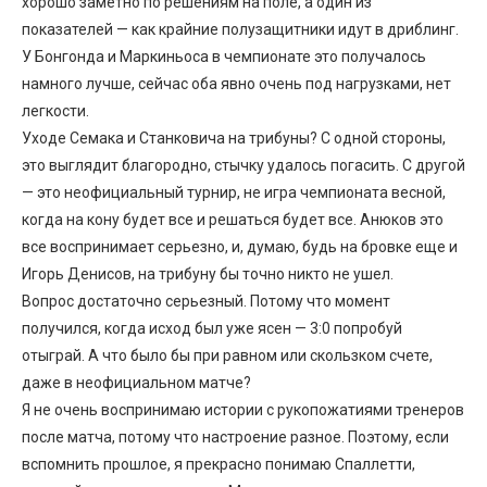
хорошо заметно по решениям на поле, а один из
показателей — как крайние полузащитники идут в дриблинг.
У Бонгонда и Маркиньоса в чемпионате это получалось
намного лучше, сейчас оба явно очень под нагрузками, нет
легкости.
Уходе Семака и Станковича на трибуны? С одной стороны,
это выглядит благородно, стычку удалось погасить. С другой
— это неофициальный турнир, не игра чемпионата весной,
когда на кону будет все и решаться будет все. Анюков это
все воспринимает серьезно, и, думаю, будь на бровке еще и
Игорь Денисов, на трибуну бы точно никто не ушел.
Вопрос достаточно серьезный. Потому что момент
получился, когда исход был уже ясен — 3:0 попробуй
отыграй. А что было бы при равном или скользком счете,
даже в неофициальном матче?
Я не очень воспринимаю истории с рукопожатиями тренеров
после матча, потому что настроение разное. Поэтому, если
вспомнить прошлое, я прекрасно понимаю Спаллетти,