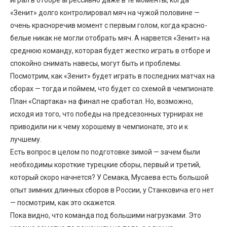
«Зенит» долго контролировал мяч на чужой половине —
очень красноречив момент с первым голом, когда красно-
белые никак не могли отобрать мяч. А нарвется «Зенит» на
среднюю команду, которая будет жестко играть в отборе и
спокойно снимать навесы, могут быть и проблемы.
Посмотрим, как «Зенит» будет играть в последних матчах на
сборах — тогда и поймем, что будет со схемой в чемпионате.
План «Спартака» на финал не сработал. Но, возможно,
исходя из того, что победы на предсезонных турнирах не
приводили ни к чему хорошему в чемпионате, это и к
лучшему.
Есть вопрос в целом по подготовке зимой — зачем были
необходимы короткие турецкие сборы, первый и третий,
который скоро начнется? У Семака, Мусаева есть большой
опыт зимних длинных сборов в России, у Станковича его нет
— посмотрим, как это скажется.
Пока видно, что команда под большими нагрузками. Это