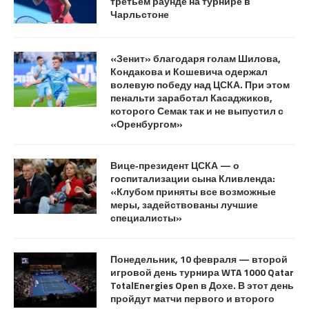
третьем раунде на турнире в
Чарльстоне
«Зенит» благодаря голам Шилова,
Кондакова и Кошевича одержал
волевую победу над ЦСКА. При этом
пенальти заработал Касаджиков,
которого Семак так и не выпустил с
«Оренбургом»
Вице‑президент ЦСКА — о
госпитализации сына Кливленда:
«Клубом приняты все возможные
меры, задействованы лучшие
специалисты»
Понедельник, 10 февраля — второй
игровой день турнира WTA 1000 Qatar
TotalEnergies Open в Дохе. В этот день
пройдут матчи первого и второго