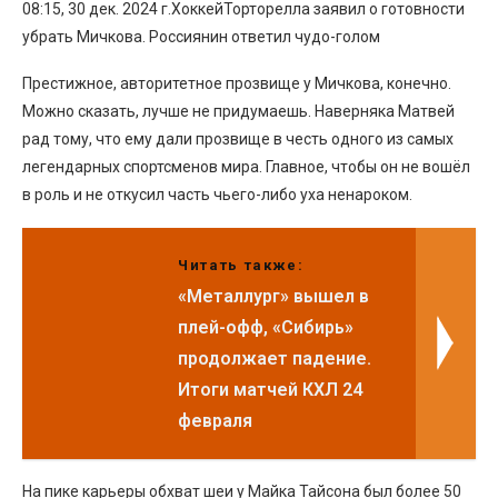
08:15, 30 дек. 2024 г.ХоккейТорторелла заявил о готовности
убрать Мичкова. Россиянин ответил чудо-голом
Престижное, авторитетное прозвище у Мичкова, конечно.
Можно сказать, лучше не придумаешь. Наверняка Матвей
рад тому, что ему дали прозвище в честь одного из самых
легендарных спортсменов мира. Главное, чтобы он не вошёл
в роль и не откусил часть чьего-либо уха ненароком.
Читать также:
«Металлург» вышел в
плей-офф, «Сибирь»
продолжает падение.
Итоги матчей КХЛ 24
февраля
На пике карьеры обхват шеи у Майка Тайсона был более 50