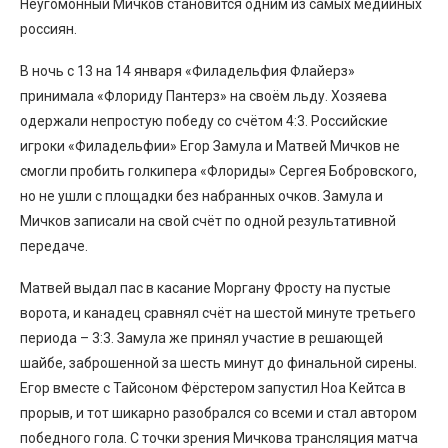
Неугомонный Мичков становится одним из самых медийных
россиян.
В ночь с 13 на 14 января «Филадельфия Флайерз»
принимала «Флориду Пантерз» на своём льду. Хозяева
одержали непростую победу со счётом 4:3. Российские
игроки «Филадельфии» Егор Замула и Матвей Мичков не
смогли пробить голкипера «Флориды» Сергея Бобровского,
но не ушли с площадки без набранных очков. Замула и
Мичков записали на свой счёт по одной результативной
передаче.
Матвей выдал пас в касание Моргану Фросту на пустые
ворота, и канадец сравнял счёт на шестой минуте третьего
периода – 3:3. Замула же принял участие в решающей
шайбе, заброшенной за шесть минут до финальной сирены.
Егор вместе с Тайсоном Фёрстером запустил Ноа Кейтса в
прорыв, и тот шикарно разобрался со всеми и стал автором
победного гола. С точки зрения Мичкова трансляция матча