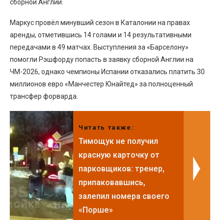
сборной Англии.
Маркус провёл минувший сезон в Каталонии на правах
аренды, отметившись 14 голами и 14 результативными
передачами в 49 матчах. Выступления за «Барселону»
помогли Рэшфорду попасть в заявку сборной Англии на
ЧМ-2026, однако чемпионы Испании отказались платить 30
миллионов евро «Манчестер Юнайтед» за полноценный
трансфер форварда.
Читать также:
Тимощук не получил
красную карточку от
парковщиков: тренер,
припаковавшись,
залепил номера своего
«Порше»