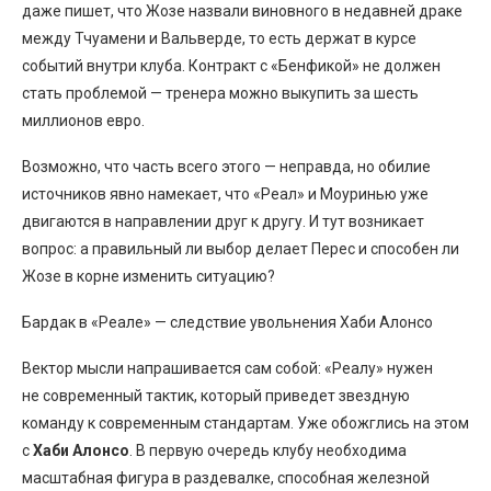
даже пишет, что Жозе назвали виновного в недавней драке
между Тчуамени и Вальверде, то есть держат в курсе
событий внутри клуба. Контракт с «Бенфикой» не должен
стать проблемой — тренера можно выкупить за шесть
миллионов евро.
Возможно, что часть всего этого — неправда, но обилие
источников явно намекает, что «Реал» и Моуринью уже
двигаются в направлении друг к другу. И тут возникает
вопрос: а правильный ли выбор делает Перес и способен ли
Жозе в корне изменить ситуацию?
Бардак в «Реале» — следствие увольнения Хаби Алонсо
Вектор мысли напрашивается сам собой: «Реалу» нужен
не современный тактик, который приведет звездную
команду к современным стандартам. Уже обожглись на этом
с
Хаби Алонсо
. В первую очередь клубу необходима
масштабная фигура в раздевалке, способная железной