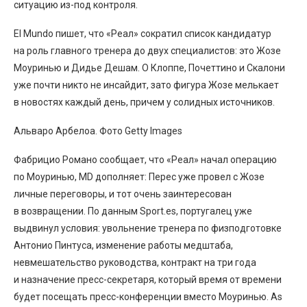
ситуацию из-под контроля.
El Mundo пишет, что «Реал» сократил список кандидатур
на роль главного тренера до двух специалистов: это Жозе
Моуринью и Дидье Дешам. О Клоппе, Почеттино и Скалони
уже почти никто не инсайдит, зато фигура Жозе мелькает
в новостях каждый день, причем у солидных источников.
Альваро Арбелоа. Фото Getty Images
Фабрицио Романо сообщает, что «Реал» начал операцию
по Моуринью, MD дополняет: Перес уже провел с Жозе
личные переговоры, и тот очень заинтересован
в возвращении. По данным Sport.es, португалец уже
выдвинул условия: увольнение тренера по физподготовке
Антонио Пинтуса, изменение работы медштаба,
невмешательство руководства, контракт на три года
и назначение пресс-секретаря, который время от времени
будет посещать пресс-конференции вместо Моуринью. As