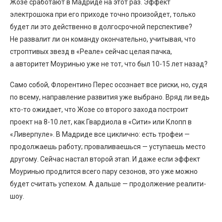
Жозе сработают в Мадриде на этот раз. Эффект
электрошока при его приходе точно произойдет, только
будет ли это действенно в долгосрочной перспективе?
Не развалит ли он команду окончательно, учитывая, что
строптивых звезд в «Реале» сейчас целая пачка,
а авторитет Моуринью уже не тот, что был 10-15 лет назад?
Само собой, Флорентино Перес осознает все риски, но, судя
по всему, направление развития уже выбрано. Вряд ли ведь
кто-то ожидает, что Жозе со второго захода построит
проект на 8-10 лет, как Гвардиола в «Сити» или Клопп в
«Ливерпуле». В Мадриде все циклично: есть трофеи —
продолжаешь работу; проваливаешься — уступаешь место
другому. Сейчас настал второй этап. И даже если эффект
Моуринью продлится всего пару сезонов, это уже можно
будет считать успехом. А дальше — продолжение реалити-
шоу.