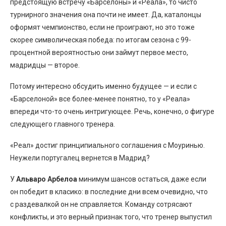
предстоящую встречу «Барселоны» и «Реала», то чисто
турнирного значения она почти не имеет. Да, каталонцы
оформят чемпионство, если не проиграют, но это тоже
скорее символическая победа: по итогам сезона с 99-
процентной вероятностью они займут первое место,
мадридцы — второе.
Потому интересно обсудить именно будущее — и если с
«Барселоной» все более-менее понятно, то у «Реала»
впереди что-то очень интригующее. Речь, конечно, о фигуре
следующего главного тренера.
«Реал» достиг принципиального соглашения с Моуринью.
Неужели португалец вернется в Мадрид?
У
Альваро Арбелоа
минимум шансов остаться, даже если
он победит в класико: в последние дни всем очевидно, что
с раздевалкой он не справляется. Команду сотрясают
конфликты, и это верный признак того, что тренер выпустил