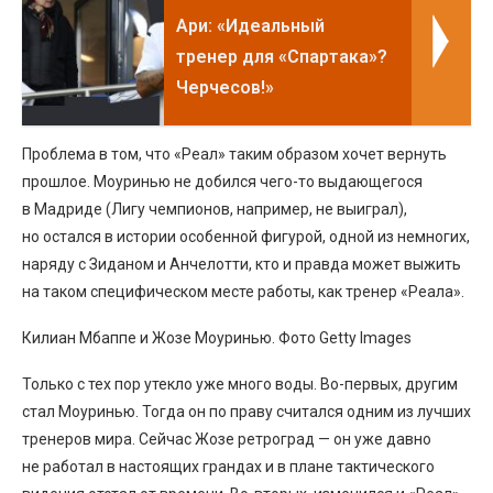
Ари: «Идеальный
тренер для «Спартака»?
Черчесов!»
Проблема в том, что «Реал» таким образом хочет вернуть
прошлое. Моуринью не добился чего-то выдающегося
в Мадриде (Лигу чемпионов, например, не выиграл),
но остался в истории особенной фигурой, одной из немногих,
наряду с Зиданом и Анчелотти, кто и правда может выжить
на таком специфическом месте работы, как тренер «Реала».
Килиан Мбаппе и Жозе Моуринью. Фото Getty Images
Только с тех пор утекло уже много воды. Во-первых, другим
стал Моуринью. Тогда он по праву считался одним из лучших
тренеров мира. Сейчас Жозе ретроград — он уже давно
не работал в настоящих грандах и в плане тактического