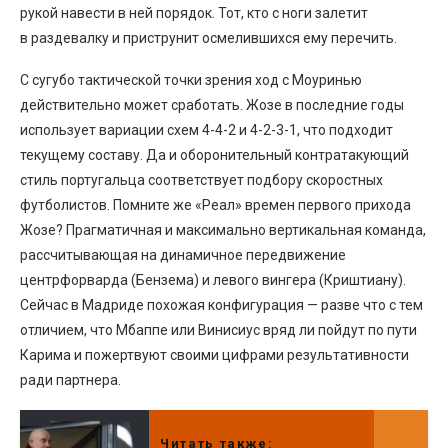
рукой навести в ней порядок. Тот, кто с ноги залетит
в раздевалку и приструнит осмелившихся ему перечить.
С сугубо тактической точки зрения ход с Моуринью
действительно может сработать. Жозе в последние годы
использует вариации схем 4-4-2 и 4-2-3-1, что подходит
текущему составу. Да и оборонительный контратакующий
стиль португальца соответствует подбору скоростных
футболистов. Помните же «Реал» времен первого прихода
Жозе? Прагматичная и максимально вертикальная команда,
рассчитывающая на динамичное передвижение
центрфорварда (Бензема) и левого вингера (Криштиану).
Сейчас в Мадриде похожая конфигурация — разве что с тем
отличием, что Мбаппе или Винисиус вряд ли пойдут по пути
Карима и пожертвуют своими цифрами результативности
ради партнера.
Читать также: