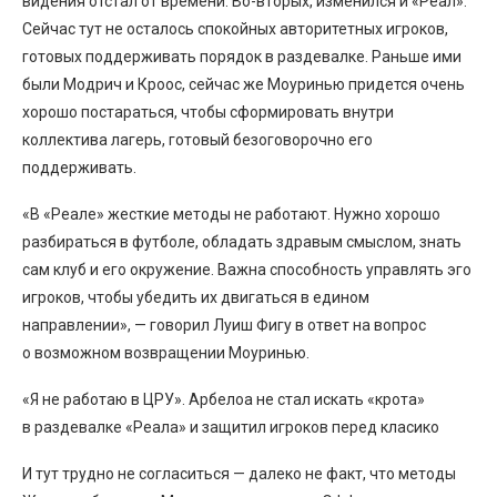
видения отстал от времени. Во-вторых, изменился и «Реал».
Сейчас тут не осталось спокойных авторитетных игроков,
готовых поддерживать порядок в раздевалке. Раньше ими
были Модрич и Кроос, сейчас же Моуринью придется очень
хорошо постараться, чтобы сформировать внутри
коллектива лагерь, готовый безоговорочно его
поддерживать.
«В «Реале» жесткие методы не работают. Нужно хорошо
разбираться в футболе, обладать здравым смыслом, знать
сам клуб и его окружение. Важна способность управлять эго
игроков, чтобы убедить их двигаться в едином
направлении», — говорил Луиш Фигу в ответ на вопрос
о возможном возвращении Моуринью.
«Я не работаю в ЦРУ». Арбелоа не стал искать «крота»
в раздевалке «Реала» и защитил игроков перед класико
И тут трудно не согласиться — далеко не факт, что методы