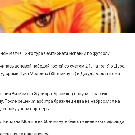
ом матче 12-го тура чемпионата Испании по футболу.
илась волевой победой гостей со счетом 2:1. На гол Уго Дуро,
и ударами Луки Модрича (85-я минута) и Джуда Беллингема
аления Винисиуса Жуниора. Бразилец получил красную
ину. После решения арбитра бразилец едва не набросился на
здевалку увели партнеры.
ол Килиана Мбаппе на 60-й минуте был отменен из-за офсайда.
есена из-за наводнения.