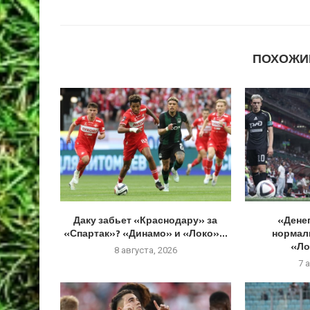
ПОХОЖИ
Даку забьет «Краснодару» за
«Денег
«Спартак»? «Динамо» и «Локо»...
нормал
«Ло
8 августа, 2026
7 