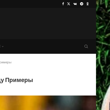
С
Примеры
цу Примеры