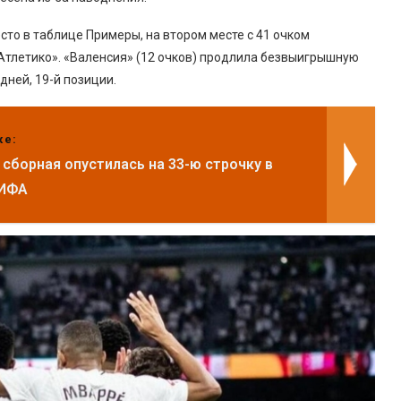
то в таблице Примеры, на втором месте с 41 очком
Атлетико». «Валенсия» (12 очков) продлила безвыигрышную
дней, 19-й позиции.
же:
 сборная опустилась на 33-ю строчку в
ФИФА