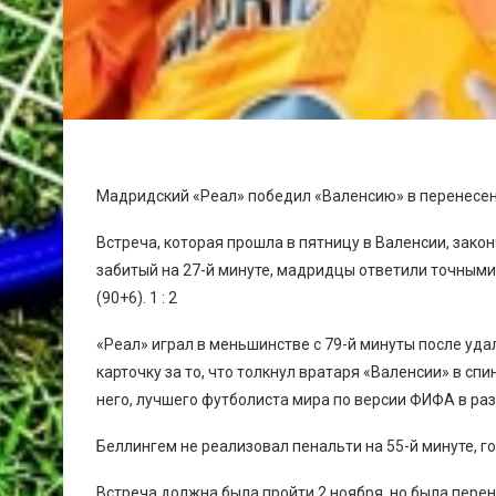
Мадридский «Реал» победил «Валенсию» в перенесенн
Встреча, которая прошла в пятницу в Валенсии, законч
забитый на 27-й минуте, мадридцы ответили точным
(90+6). 1 : 2
«Реал» играл в меньшинстве с 79-й минуты после уд
карточку за то, что толкнул вратаря «Валенсии» в сп
него, лучшего футболиста мира по версии ФИФА в ра
Беллингем не реализовал пенальти на 55-й минуте, г
Встреча должна была пройти 2 ноября, но была перен