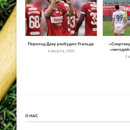
Переход Даку разбудил Угальде
«Спартаку
«негодяй»
6 августа, 2026
5 
О НАС