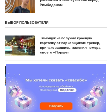
Уимблдоном.
ВЫБОР ПОЛЬЗОВАТЕЛЯ
Тимощук не получил красную
карточку от парковщиков: тренер,
припаковавшись, залепил номера
своего «Порше»
Финалист Уимблдона-2022, а ныне
892-я ракетка мира австралиец Ник
Киргиос обыграл американца
Маккензи Макдональд а,
занимающего 101-ю позицию в
рейтинге, в первом круге «Мастерса»
в Майами со счётом 3/6, 6/3, 6/4.