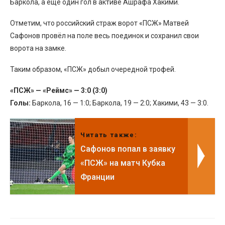
Баркола, а ещё один гол в активе Ашрафа Хакими.
Отметим, что российский страж ворот «ПСЖ» Матвей
Сафонов провёл на поле весь поединок и сохранил свои
ворота на замке.
Таким образом, «ПСЖ» добыл очередной трофей.
«ПСЖ» — «Реймс» — 3:0 (3:0)
Голы:
Баркола, 16 — 1:0; Баркола, 19 — 2:0; Хакими, 43 — 3:0.
Читать также:
Сафонов попал в заявку
«ПСЖ» на матч Кубка
Франции