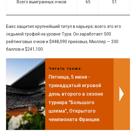
Всего выигранных очков
65
51
Баес защитил крупнейший титул в карьере; всего это его
седьмой трофей на уровне Тура. Он заработает 500
рейтинговых очков и $448,090 призовых, Мюллер — 330
баллов и $241,100.
Читать также:
Пятница, 5 июня -
тринадцатый игровой
день второго в сезоне
турнира "Большого
шлема", Открытого
чемпионата Франции.