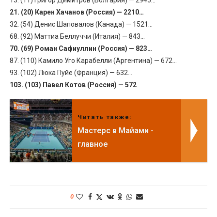
21. (20) Карен Хачанов (Россия) — 2210…
32. (54) Денис Шаповалов (Канада) — 1521…
68. (92) Маттиа Беллуччи (Италия) — 843…
70. (69) Роман Сафиуллин (Россия) — 823…
87. (110) Камило Уго Карабелли (Аргентина) — 672…
93. (102) Люка Пуйе (Франция) — 632…
103. (103) Павел Котов (Россия ) — 572
Читать также:
Мастерс в Майами -
главное
0