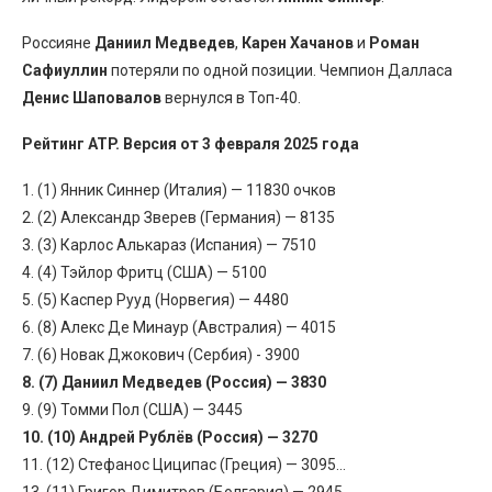
Россияне
Даниил Медведев
,
Карен Хачанов
и
Роман
Сафиуллин
потеряли по одной позиции. Чемпион Далласа
Денис Шаповалов
вернулся в Топ-40.
Рейтинг ATP. Версия от 3 февраля 2025 года
1. (1) Янник Синнер (Италия) — 11830 очков
2. (2) Александр Зверев (Германия) — 8135
3. (3) Карлос Алькараз (Испания) — 7510
4. (4) Тэйлор Фритц (США) — 5100
5. (5) Каспер Рууд (Норвегия) — 4480
6. (8) Алекс Де Минаур (Австралия) — 4015
7. (6) Новак Джокович (Сербия) - 3900
8. (7) Даниил Медведев (Россия) — 3830
9. (9) Томми Пол (США) — 3445
10. (10) Андрей Рублёв (Россия) — 3270
11. (12) Стефанос Циципас (Греция) — 3095…
13. (11) Григор Димитров (Болгария) — 2945…