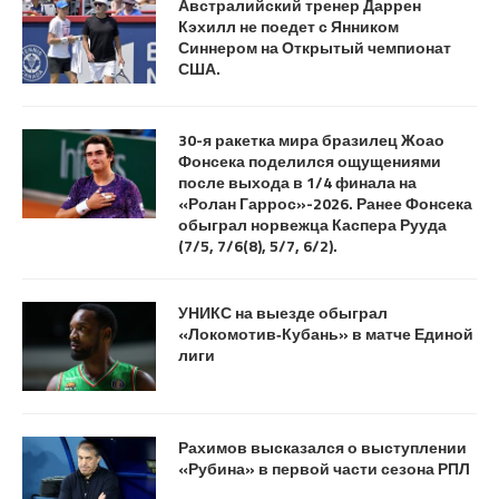
Австралийский тренер Даррен
Кэхилл не поедет с Янником
Синнером на Открытый чемпионат
США.
30-я ракетка мира бразилец Жоао
Фонсека поделился ощущениями
после выхода в 1/4 финала на
«Ролан Гаррос»-2026. Ранее Фонсека
обыграл норвежца Каспера Рууда
(7/5, 7/6(8), 5/7, 6/2).
УНИКС на выезде обыграл
«Локомотив‑Кубань» в матче Единой
лиги
Рахимов высказался о выступлении
«Рубина» в первой части сезона РПЛ