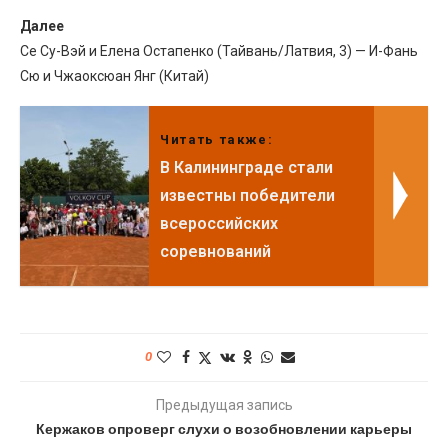
Далее
Се Су-Вэй и Елена Остапенко (Тайвань/Латвия, 3) — И-Фань
Сю и Чжаоксюан Янг (Китай)
Читать также:
В Калининграде стали
известны победители
всероссийских
соревнований
0
Предыдущая запись
Кержаков опроверг слухи о возобновлении карьеры