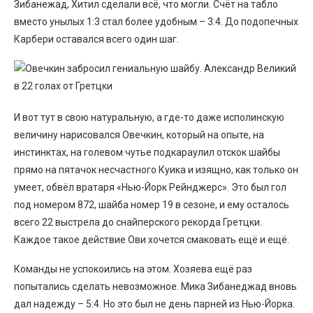
Зибанежад, Хитил сделали всё, что могли. Счёт на табло
вместо унылых 1:3 стал более удобным – 3:4. До подопечных
Карбери оставался всего один шаг.
И вот тут в свою натуральную, а где-то даже исполинскую
величину нарисовался Овечкин, который на опыте, на
инстинктах, на голевом чутье подкараулил отскок шайбы
прямо на пятачок несчастного Куика и изящно, как только он
умеет, обвёл вратаря «Нью-Йорк Рейнджерс». Это был гол
под номером 872, шайба номер 19 в сезоне, и ему осталось
всего 22 выстрела до снайперского рекорда Гретцки.
Каждое такое действие Ови хочется смаковать ещё и ещё.
Команды не успокоились на этом. Хозяева ещё раз
попытались сделать невозможное. Мика Зибанеджад вновь
дал надежду – 5:4. Но это был не день парней из Нью-Йорка.