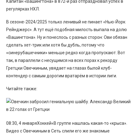
Капитан «Вашингтона» в 872-й раз отпраздновал успех в
регулярках НХЛ.
В сезоне-2024/2025 только ленивый не пинает «Нью-Йорк
Рейнджерс». А тут ещё подобная милость выпала на долю
«Вашингтона». Ну и понеслось с разных сторон: Ови обязан
сделать хет-трик или хотя бы дубль, потому что
«синерубашечники» меньше редко когда пропускают. Вот
так, в параллели с несущимся на всех порах к рекорду
Гретцки Овечкиным, увядает на глазах былой клуб-
контендер с самым дорогим вратарём в истории лиги.
Читайте также:
08:30, 4 январяХоккей«В группе нашлась какая‑то «крыса».
Видео с Овечкиным в Сеть слили его же знакомые