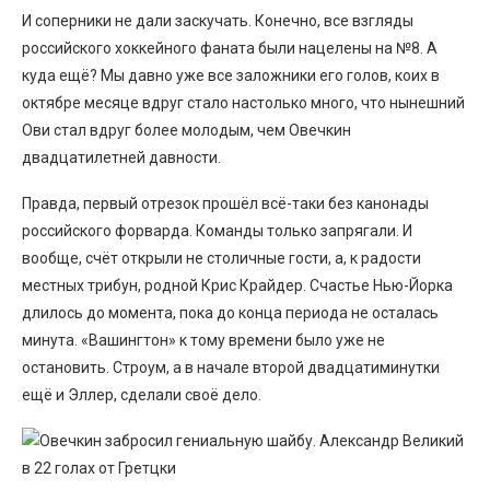
И соперники не дали заскучать. Конечно, все взгляды
российского хоккейного фаната были нацелены на №8. А
куда ещё? Мы давно уже все заложники его голов, коих в
октябре месяце вдруг стало настолько много, что нынешний
Ови стал вдруг более молодым, чем Овечкин
двадцатилетней давности.
Правда, первый отрезок прошёл всё-таки без канонады
российского форварда. Команды только запрягали. И
вообще, счёт открыли не столичные гости, а, к радости
местных трибун, родной Крис Крайдер. Счастье Нью-Йорка
длилось до момента, пока до конца периода не осталась
минута. «Вашингтон» к тому времени было уже не
остановить. Строум, а в начале второй двадцатиминутки
ещё и Эллер, сделали своё дело.