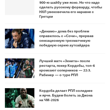
900-ю шайбу уже ясно. Но что надо
сделать русскому форварду, чтобы
НХЛ увековечила его наравне с
Гретцки
«Динамо» дома без проблем
справилось с «Сочи», прервав
сенсационную трехматчевую
победную серию аутсайдера
Лучший матч «Зенита» после
рестарта, покер Кордобы, топ-6
кромсают соперников — 22:3.
Рабинер — о туре РПЛ
Кордоба делает РПЛ солиднее
и ярче. Будем болеть за Джона
на ЧМ-2026