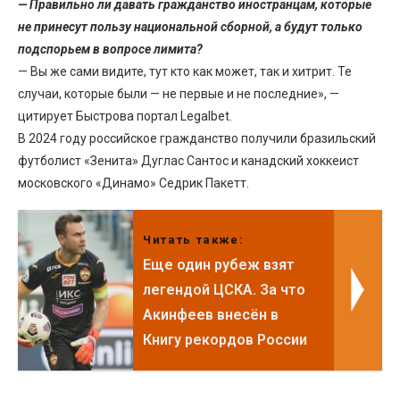
— Правильно ли давать гражданство иностранцам, которые
не принесут пользу национальной сборной, а будут только
подспорьем в вопросе лимита?
— Вы же сами видите, тут кто как может, так и хитрит. Те
случаи, которые были — не первые и не последние», —
цитирует Быстрова портал Legalbet.
В 2024 году российское гражданство получили бразильский
футболист «Зенита» Дуглас Сантос и канадский хоккеист
московского «Динамо» Седрик Пакетт.
Читать также:
Еще один рубеж взят
легендой ЦСКА. За что
Акинфеев внесён в
Книгу рекордов России