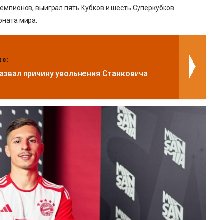
чемпионов, выиграл пять Кубков и шесть Суперкубков
оната мира.
же:
азвал причину увольнения Станковича