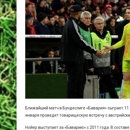
Ближайший матч в Бундеслиге «Бавария» сыграет 11 я
января проведет товарищескую встречу с австрийск
Нойер выступает за «Баварию» с 2011 года. В соста