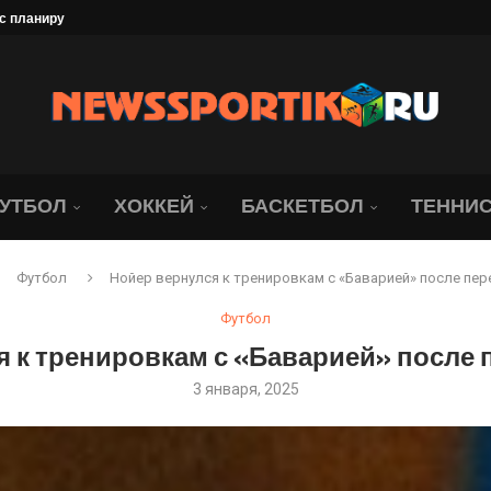
ак»? «Динамо» и «Локо»...
может быть подписан сегодня...
в 1/8 финала
Андрева проиграла со...
да идет «Локомотив»....
я на матч с московским...
ате. Ведь...
ллиона рублей
УТБОЛ
ХОККЕЙ
БАСКЕТБОЛ
ТЕННИ
Футбол
Нойер вернулся к тренировкам с «Баварией» после пе
Футбол
я к тренировкам с «Баварией» после 
3 января, 2025