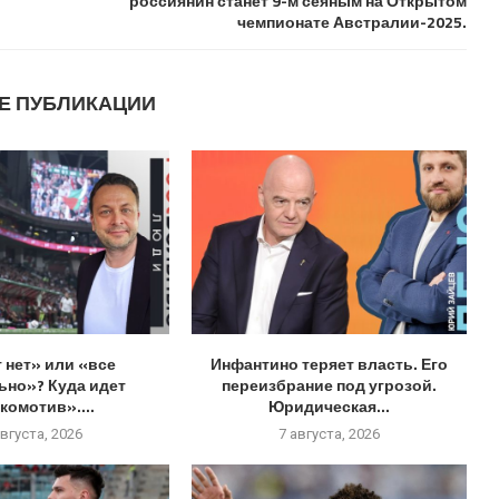
россиянин станет 9-м сеяным на Открытом
чемпионате Австралии-2025.
Е ПУБЛИКАЦИИ
 нет» или «все
Инфантино теряет власть. Его
ьно»? Куда идет
переизбрание под угрозой.
комотив»....
Юридическая...
августа, 2026
7 августа, 2026