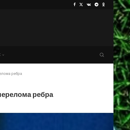
С
релома ребра
перелома ребра