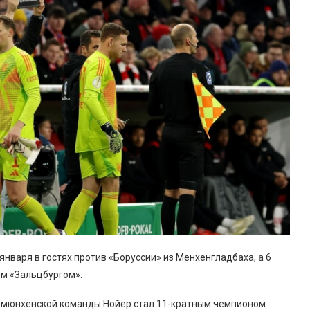
нваря в гостях против «Боруссии» из Менхенгладбаха, а 6
им «Зальцбургом».
ве мюнхенской команды Нойер стал 11-кратным чемпионом