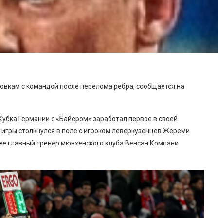
овкам с командой после перелома ребра, сообщается на
 Кубка Германии с «Байером» заработал первое в своей
е игры столкнулся в поле с игроком леверкузенцев Жереми
нее главный тренер мюнхенского клуба Венсан Компани