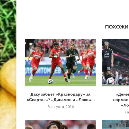
ПОХОЖИ
Даку забьет «Краснодару» за
«Денег
«Спартак»? «Динамо» и «Локо»...
нормал
«Ло
8 августа, 2026
7 